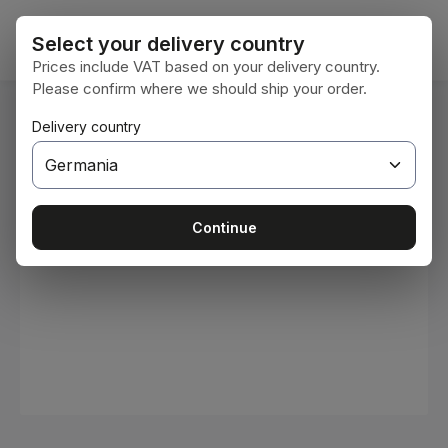
Sari la conținutul principal
Coșul 
Select your delivery country
Prices include VAT based on your delivery country.
Please confirm where we should ship your order.
Sunteți aici:
Delivery country
Acasă
Consumabile
Vopsele și lacuri
Sari peste galeria de imagini
Continue