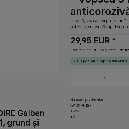
anticoroziv
amorsă, vopsea și protecție î
puternic, se usucă rapid și prot
29,95 EUR *
Preturile includ TVA și costul de t
Disponibil, timp de livrare: 
Cantitate produs: 
Numărul produsului:
BAS200132
OIRE Galben
Stoc:
20
, grund și