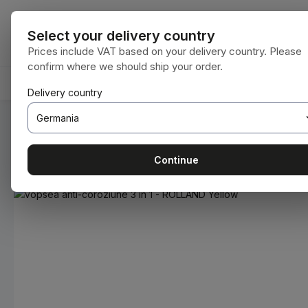
i la conținutul principal
Sari la căutare
Sari la navigarea principală
Toate categori
Select your delivery country
Prices include VAT based on your delivery country. Please
confirm where we should ship your order.
ACASĂ
CONSUMABILE
BODENBEARBEITUNG
Delivery country
Sunteți aici:
Acasă
Consumabile
Vopsele și lacuri
Continue
Sari peste galeria de imagini