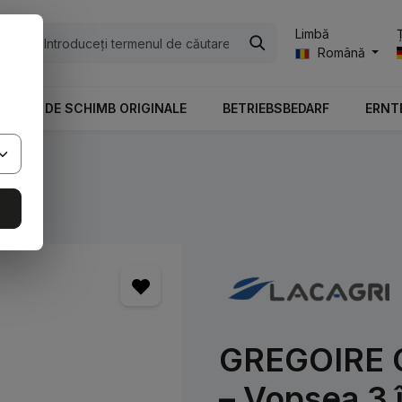
Limbă
ile
Română
PIESE DE SCHIMB ORIGINALE
BETRIEBSBEDARF
ERNT
GREGOIRE G
– Vopsea 3 î