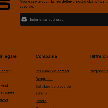
Aboneaza-te acum la newsletter-ul nostru obisnuit pentr
speciale.
Adresă de e-mail*
Loading...
Confi
Fields marked with asterisks (*) are required.
Selectând continuați confirmați că ați citit informațiil
de protecție %pRivacyModalTagOpen%data și ați a
Pentru a continua, introduceţi caracterele afişate mai s
termenii și condițiile generale %toSmodalTagOpen
ii legale
Companie
Hilfreic
Condiții
Persoane de contact
Ratgeber l
Despre noi
rivind
Solicitare de piese de
retragere
schimb
atelor
Livrare