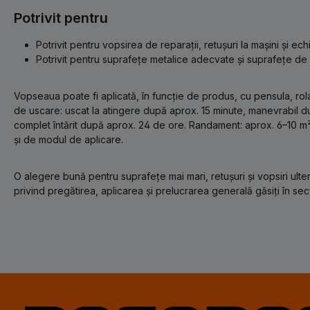
Potrivit pentru
Potrivit pentru vopsirea de reparații, retușuri la mașini și ec
Potrivit pentru suprafețe metalice adecvate și suprafețe de 
Vopseaua poate fi aplicată, în funcție de produs, cu pensula, rola
de uscare: uscat la atingere după aprox. 15 minute, manevrabil 
complet întărit după aprox. 24 de ore. Randament: aprox. 6–10 m² 
și de modul de aplicare.
O alegere bună pentru suprafețe mai mari, retușuri și vopsiri ulteri
privind pregătirea, aplicarea și prelucrarea generală găsiți în se