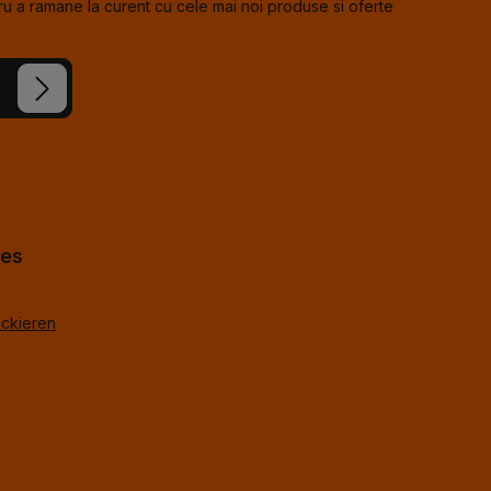
u a ramane la curent cu cele mai noi produse si oferte
e noastre
cceptat
us
*
%g.
*
hes
ackieren