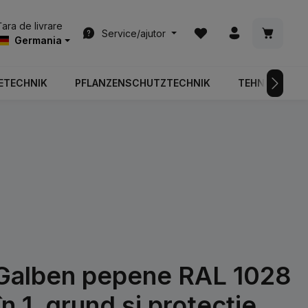
Aveți 0 articole din list
Coșul de
Țara de livrare
Service/ajutor
Germania
ETECHNIK
PFLANZENSCHUTZTECHNIK
TEHNOLOGIA 
alben pepene RAL 1028
n 1, grund și protecție