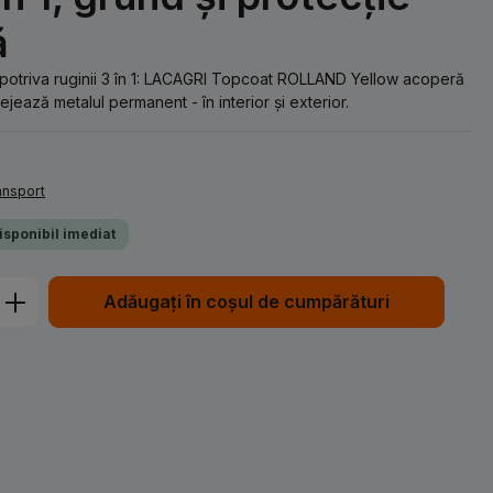
ă
mpotriva ruginii 3 în 1: LACAGRI Topcoat ROLLAND Yellow acoperă
ejează metalul permanent - în interior și exterior.
ransport
Disponibil imediat
Introduceți cantitatea dorită sau utiliz
Adăugați în coșul de cumpărături