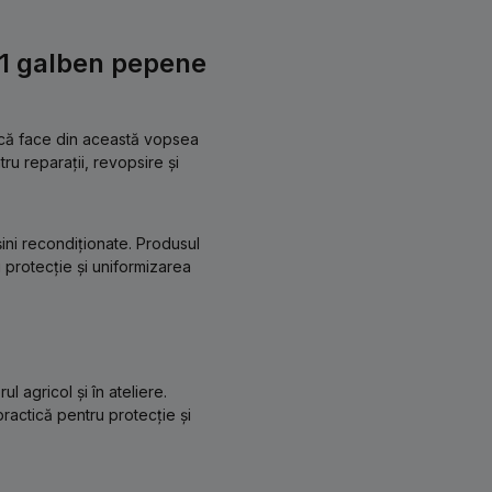
1 galben pepene
tică face din această vopsea
ru reparații, revopsire și
ini recondiționate. Produsul
ru protecție și uniformizarea
 agricol și în ateliere.
 practică pentru protecție și