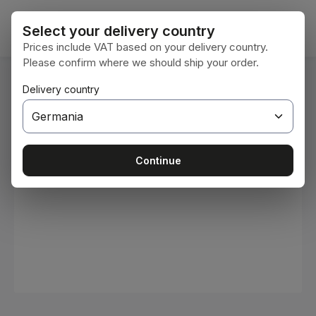
Sari la conținutul principal
Coșul 
Select your delivery country
Prices include VAT based on your delivery country.
Please confirm where we should ship your order.
Sunteți aici:
Delivery country
Acasă
Consumabile
Vopsele și lacuri
Sari peste galeria de imagini
Continue