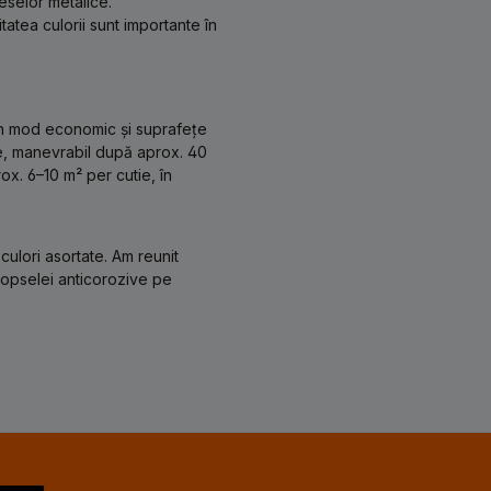
eselor metalice.
tatea culorii sunt importante în
 în mod economic și suprafețe
te, manevrabil după aprox. 40
x. 6–10 m² per cutie, în
culori asortate. Am reunit
 vopselei anticorozive pe