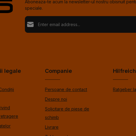
Aboneaza-te acum la newsletter-ul nostru obisnuit pentr
speciale.
Adresă de e-mail*
Loading...
Confi
Fields marked with asterisks (*) are required.
Selectând continuați confirmați că ați citit informațiil
de protecție %pRivacyModalTagOpen%data și ați a
Pentru a continua, introduceţi caracterele afişate mai s
termenii și condițiile generale %toSmodalTagOpen
ii legale
Companie
Hilfreic
Condiții
Persoane de contact
Ratgeber l
Despre noi
rivind
Solicitare de piese de
retragere
schimb
atelor
Livrare