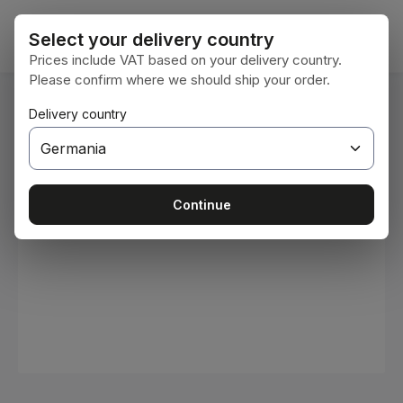
Sari la conținutul principal
Coșul 
Select your delivery country
Prices include VAT based on your delivery country.
Please confirm where we should ship your order.
Sunteți aici:
Delivery country
Acasă
Consumabile
Vopsele și lacuri
Sari peste galeria de imagini
Continue