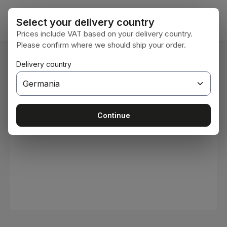
Sari la conținutul principal
Coșul 
Select your delivery country
Prices include VAT based on your delivery country.
Please confirm where we should ship your order.
Sunteți aici:
Delivery country
Acasă
Consumabile
Vopsele și lacuri
Sari peste galeria de imagini
Continue