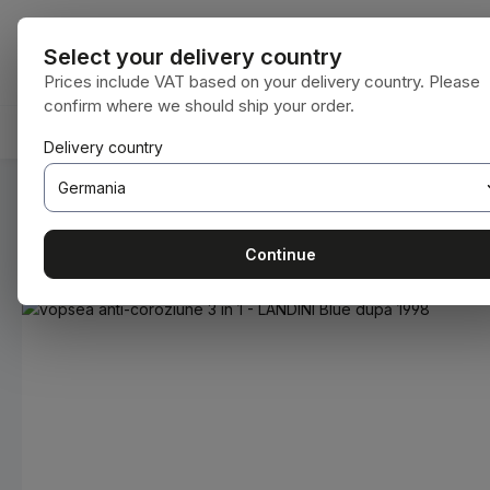
i la conținutul principal
Sari la căutare
Sari la navigarea principală
Toate categori
Select your delivery country
Prices include VAT based on your delivery country. Please
confirm where we should ship your order.
ACASĂ
CONSUMABILE
BODENBEARBEITUNG
Delivery country
Sunteți aici:
Acasă
Consumabile
Vopsele și lacuri
Continue
Sari peste galeria de imagini