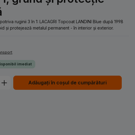
ă
potriva ruginii 3 în 1: LACAGRI Topcoat LANDINI Blue după 1998
d și protejează metalul permanent - în interior și exterior.
ransport
Disponibil imediat
Introduceți cantitatea dorită sau utiliz
Adăugați în coșul de cumpărături