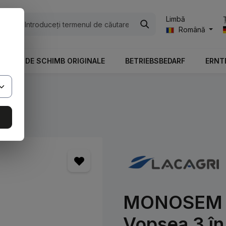
Limbă
ile
Română
PIESE DE SCHIMB ORIGINALE
BETRIEBSBEDARF
ERNT
MONOSEM /
Vopsea 3 în 