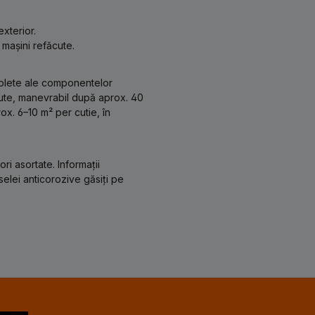
exterior.
 mașini refăcute.
mplete ale componentelor
nute, manevrabil după aprox. 40
x. 6–10 m² per cutie, în
ri asortate. Informații
selei anticorozive găsiți pe