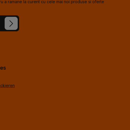
u a ramane la curent cu cele mai noi produse si oferte
e noastre
cceptat
us
*
%g.
*
hes
ackieren