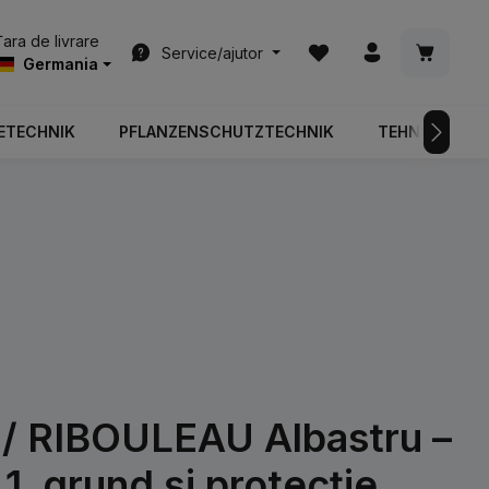
Aveți 0 articole din list
Coșul de
Țara de livrare
Service/ajutor
Germania
ETECHNIK
PFLANZENSCHUTZTECHNIK
TEHNOLOGIA 
 RIBOULEAU Albastru –
1, grund și protecție