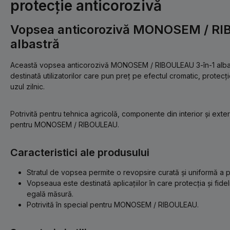
protecție anticorozivă
Vopsea anticorozivă MONOSEM / RI
albastră
Această vopsea anticorozivă MONOSEM / RIBOULEAU 3-în-1 albastr
destinată utilizatorilor care pun preț pe efectul cromatic, protecț
uzul zilnic.
Potrivită pentru tehnica agricolă, componente din interior și exter
pentru MONOSEM / RIBOULEAU.
Caracteristici ale produsului
Stratul de vopsea permite o revopsire curată și uniformă a p
Vopseaua este destinată aplicațiilor în care protecția și fideli
egală măsură.
Potrivită în special pentru MONOSEM / RIBOULEAU.