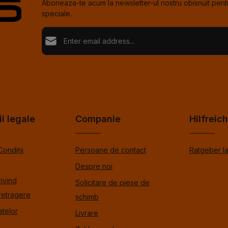
Aboneaza-te acum la newsletter-ul nostru obisnuit pentr
speciale.
Adresă de e-mail*
Loading...
Confi
Fields marked with asterisks (*) are required.
Selectând continuați confirmați că ați citit informațiil
de protecție %pRivacyModalTagOpen%data și ați a
Pentru a continua, introduceţi caracterele afişate mai s
termenii și condițiile generale %toSmodalTagOpen
ii legale
Companie
Hilfreic
Condiții
Persoane de contact
Ratgeber l
Despre noi
rivind
Solicitare de piese de
retragere
schimb
atelor
Livrare