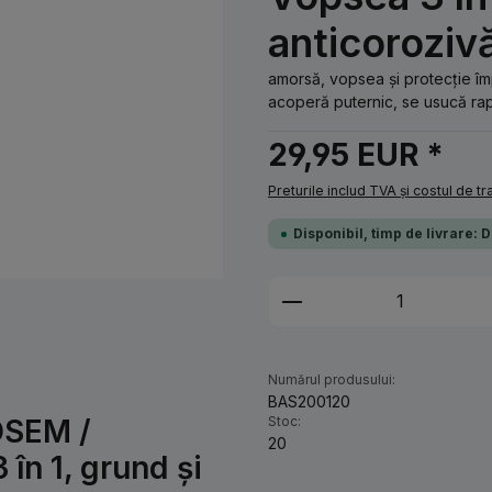
anticoroziv
amorsă, vopsea și protecție îm
acoperă puternic, se usucă rapi
29,95 EUR *
Preturile includ TVA și costul de t
Disponibil, timp de livrare: 
Cantitate produs: 
Numărul produsului:
BAS200120
OSEM /
Stoc:
20
în 1, grund și