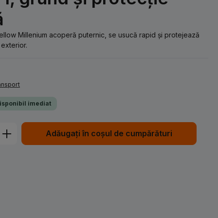
ă
low Millenium acoperă puternic, se usucă rapid și protejează
 exterior.
ransport
Disponibil imediat
Introduceți cantitatea dorită sau utiliz
Adăugați în coșul de cumpărături