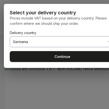
i la conținutul principal
Sari la căutare
Sari la navigarea principală
Toate categori
Select your delivery country
Prices include VAT based on your delivery country. Please
confirm where we should ship your order.
ACASĂ
CONSUMABILE
BODENBEARBEITUNG
Delivery country
Sunteți aici:
Acasă
Consumabile
Vopsele și lacuri
Continue
Sari peste galeria de imagini