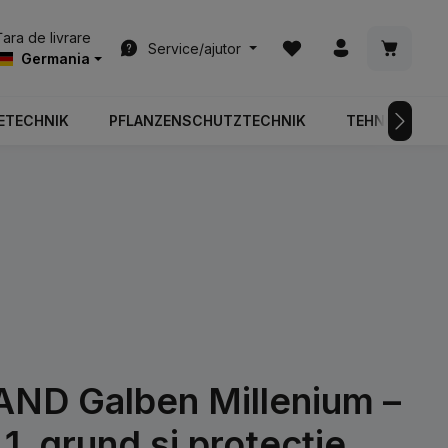
Aveți 0 articole din list
Coșul de
Țara de livrare
Service/ajutor
Germania
ETECHNIK
PFLANZENSCHUTZTECHNIK
TEHNOLOGIA 
D Galben Millenium –
1, grund și protecție