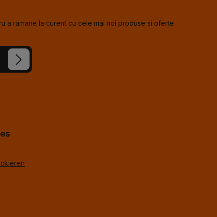
u a ramane la curent cu cele mai noi produse si oferte
e noastre
cceptat
us
*
%g.
*
hes
ackieren