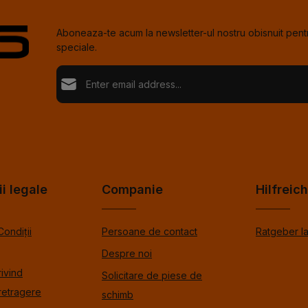
Aboneaza-te acum la newsletter-ul nostru obisnuit pentr
speciale.
Adresă de e-mail*
Loading...
Confi
Fields marked with asterisks (*) are required.
Selectând continuați confirmați că ați citit informațiil
de protecție %pRivacyModalTagOpen%data și ați a
Pentru a continua, introduceţi caracterele afişate mai s
termenii și condițiile generale %toSmodalTagOpen
ii legale
Companie
Hilfreic
Condiții
Persoane de contact
Ratgeber l
Despre noi
rivind
Solicitare de piese de
retragere
schimb