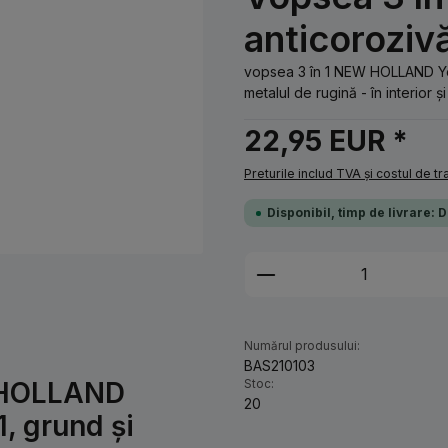
anticoroziv
vopsea 3 în 1 NEW HOLLAND Yel
metalul de rugină - în interior și
22,95 EUR *
Preturile includ TVA și costul de t
Disponibil, timp de livrare: 
Cantitate produs: 
Numărul produsului:
BAS210103
W HOLLAND
Stoc:
20
1, grund și