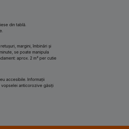
iese din tablă.
e.
etușuri, margini, îmbinări și
 minute, se poate manipula
ndament: aprox. 2 m² per cutie
eu accesibile. Informații
 vopselei anticorozive găsiți