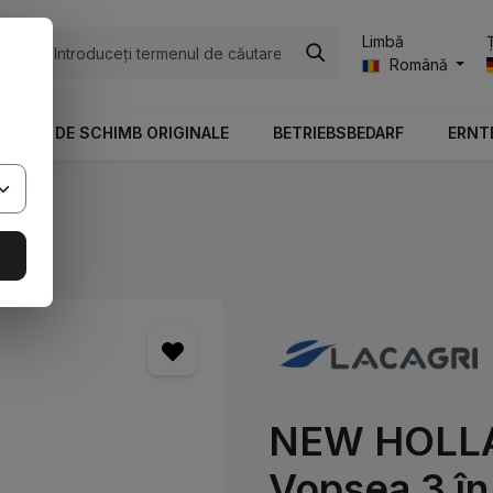
Limbă
ile
Română
PIESE DE SCHIMB ORIGINALE
BETRIEBSBEDARF
ERNT
NEW HOLLAN
Vopsea 3 în 