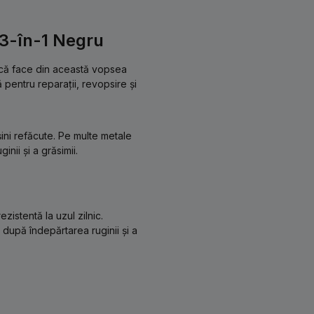
3-în-1 Negru
tică face din această vopsea
pentru reparații, revopsire și
ini refăcute. Pe multe metale
nii și a grăsimii.
zistentă la uzul zilnic.
 după îndepărtarea ruginii și a