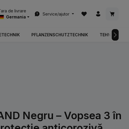
Aveți 0 articole din list
Coșul de
Țara de livrare
Service/ajutor
Germania
ETECHNIK
PFLANZENSCHUTZTECHNIK
TEHNOLOGIA 
D Negru – Vopsea 3 în
protecție anticorozivă