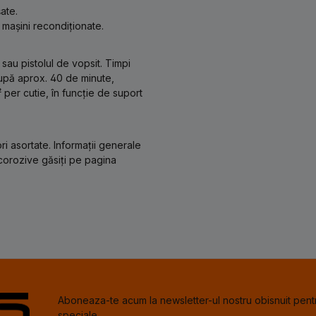
ate.
 mașini recondiționate.
sau pistolul de vopsit. Timpi
după aprox. 40 de minute,
per cutie, în funcție de suport
ri asortate. Informații generale
icorozive găsiți pe pagina
Aboneaza-te acum la newsletter-ul nostru obisnuit pentr
speciale.