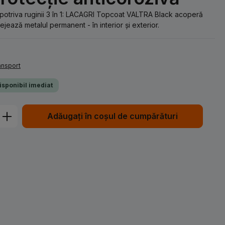
potriva ruginii 3 în 1: LACAGRI Topcoat VALTRA Black acoperă
ejează metalul permanent - în interior și exterior.
ransport
Disponibil imediat
Introduceți cantitatea dorită sau utiliz
Adăugați în coșul de cumpărături