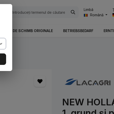
Limbă
ile
Română
PIESE DE SCHIMB ORIGINALE
BETRIEBSBEDARF
ERNT
NEW HOLLAN
1, grund și 