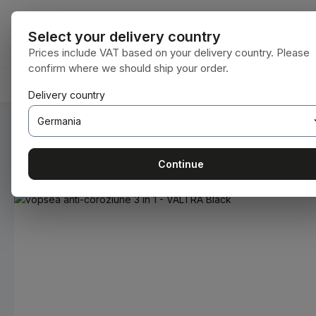
i la conținutul principal
Sari la căutare
Sari la navigarea principală
Toate categori
Select your delivery country
Prices include VAT based on your delivery country. Please
confirm where we should ship your order.
ACASĂ
CONSUMABILE
BODENBEARBEITUNG
Delivery country
Sunteți aici:
Acasă
Consumabile
Vopsele și lacuri
Continue
Sari peste galeria de imagini