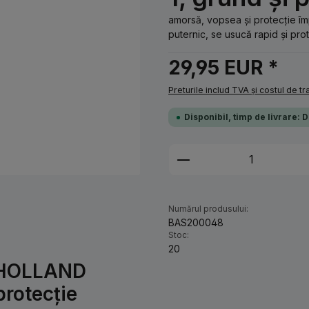
amorsă, vopsea și protecție îm
puternic, se usucă rapid și prot
29,95 EUR *
Preturile includ TVA și costul de t
Disponibil, timp de livrare: 
Cantitate produs: 
Numărul produsului:
BAS200048
Stoc:
20
W HOLLAND
protecție