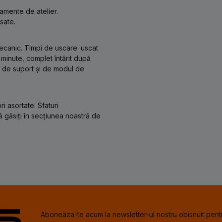
pamente de atelier.
sate.
mecanic. Timpi de uscare: uscat
minute, complet întărit după
e de suport și de modul de
i asortate. Sfaturi
ă găsiți în secțiunea noastră de
Aboneaza-te acum la newsletter-ul nostru obisnuit pentr