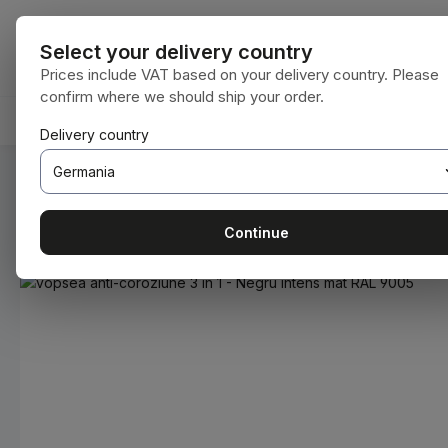
i la conținutul principal
Sari la căutare
Sari la navigarea principală
Toate categori
Select your delivery country
Prices include VAT based on your delivery country. Please
confirm where we should ship your order.
ACASĂ
CONSUMABILE
BODENBEARBEITUNG
Delivery country
Sunteți aici:
Acasă
Consumabile
Vopsele și lacuri
Continue
Sari peste galeria de imagini