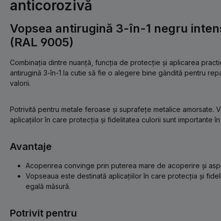
anticorozivă
Vopsea antirugină 3-în-1 negru inte
(RAL 9005)
Combinația dintre nuanță, funcția de protecție și aplicarea prac
antirugină 3-în-1 la cutie să fie o alegere bine gândită pentru rep
valorii.
Potrivită pentru metale feroase și suprafețe metalice amorsate.
aplicațiilor în care protecția și fidelitatea culorii sunt importante 
Avantaje
Acoperirea convinge prin puterea mare de acoperire și aspec
Vopseaua este destinată aplicațiilor în care protecția și fideli
egală măsură.
Potrivit pentru