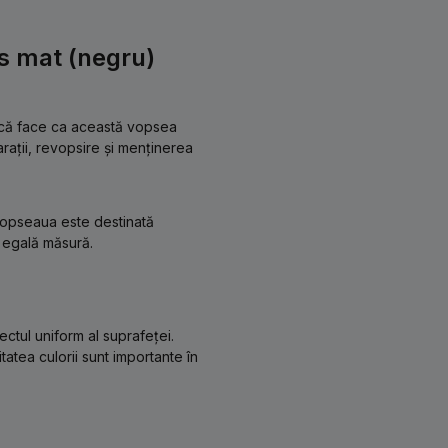
ns mat (negru)
tică face ca această vopsea
arații, revopsire și menținerea
 Vopseaua este destinată
în egală măsură.
tul uniform al suprafeței.
tatea culorii sunt importante în