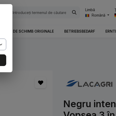
Limbă
ile
Română
PIESE DE SCHIMB ORIGINALE
BETRIEBSBEDARF
ERNT
Negru inte
Vopsea 3 în 