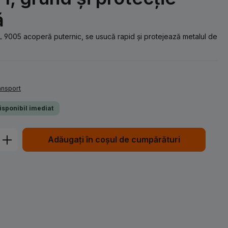
ă
AL 9005 acoperă puternic, se usucă rapid și protejează metalul de
ransport
Disponibil imediat
Introduceți cantitatea dorită sau utiliz
Adăugați în coșul de cumpărături