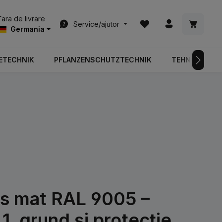
Aveți 0 articole din list
Coșul de
Țara de livrare
Service/ajutor
Germania
ETECHNIK
PFLANZENSCHUTZTECHNIK
TEHNOLOGIA 
ns mat RAL 9005 –
1, grund și protecție