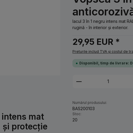
anticoroziv
lacul 3 în 1 negru intens mat R
rugină - în interior și exterior.
29,95 EUR *
Preturile includ TVA și costul de t
Disponibil, timp de livrare: 
Cantitate produs: 
Numărul produsului:
BAS200103
 intens mat
Stoc:
20
și protecție