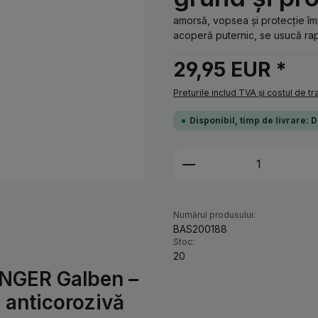
amorsă, vopsea și protecție îm
acoperă puternic, se usucă rapi
29,95 EUR *
Preturile includ TVA și costul de t
Disponibil, timp de livrare: 
Cantitate produs: 
Numărul produsului:
BAS200188
Stoc:
20
INGER Galben –
e anticorozivă