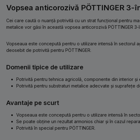
Vopsea anticorozivă PÖTTINGER 3-î
Cei care caută o nuanță potrivită cu un strat funcțional pentru ma
metalice vor găsi în această vopsea anticorozivă PÖTTINGER 3-în-1
Vopseaua este concepută pentru o utilizare intensă în sectorul agri
deosebit de potrivită pentru PÖTTINGER.
Domenii tipice de utilizare
Potrivită pentru tehnica agricolă, componente din interior și 
Potrivită pentru substraturi metalice adecvate și suprafețe d
Avantaje pe scurt
Vopseaua este concepută pentru o utilizare intensă în sectorul
Se poate obține un rezultat armonios chiar și în cazul reparați
Potrivită în special pentru PÖTTINGER.