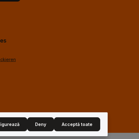
e noastre
cceptat
us
*
%g.
*
hes
ackieren
igurează
Deny
Acceptă toate