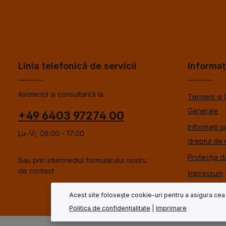
Linia telefonică de servicii
Informaț
Asistență și consultanță la:
Termeni și 
Generale
+49 6403 97274 00
Informații p
Lu–Vi, 08:00 - 17:00
dreptul de 
Protecția d
Sau prin intermediul formularului nostru
de contact
.
Impressum
Acest site folosește cookie-uri pentru a asigura cea
Politica de confidențialitate
|
Imprimare