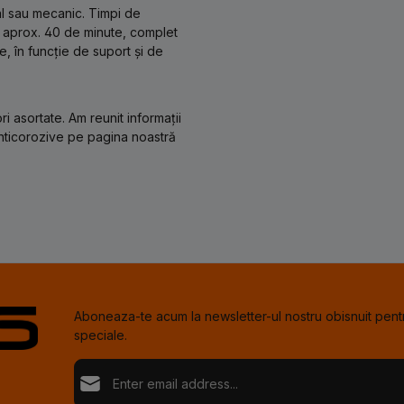
ual sau mecanic. Timpi de
ă aprox. 40 de minute, complet
, în funcție de suport și de
i asortate. Am reunit informații
anticorozive pe pagina noastră
Aboneaza-te acum la newsletter-ul nostru obisnuit pentr
speciale.
Adresă de e-mail*