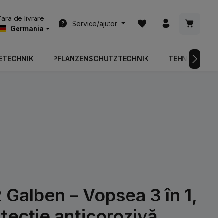
Aveți 0 articole din list
Coșul de
Țara de livrare
Service/ajutor
Germania
ETECHNIK
PFLANZENSCHUTZTECHNIK
TEHNOLOGIA 
alben – Vopsea 3 în 1,
otecție anticorozivă