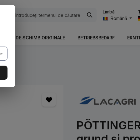
Limbă
ile
Română
PIESE DE SCHIMB ORIGINALE
BETRIEBSBEDARF
ERNT
PÖTTINGER G
grund și pr