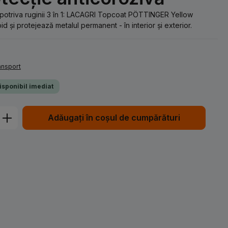
potriva ruginii 3 în 1: LACAGRI Topcoat PÖTTINGER Yellow
d și protejează metalul permanent - în interior și exterior.
ransport
Disponibil imediat
Introduceți cantitatea dorită sau utiliz
Adăugați în coșul de cumpărături