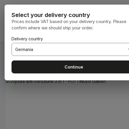
i la conținutul principal
Sari la căutare
Sari la navigarea principală
Toate categori
Select your delivery country
Prices include VAT based on your delivery country. Please
confirm where we should ship your order.
ACASĂ
CONSUMABILE
BODENBEARBEITUNG
Delivery country
Sunteți aici:
Acasă
Consumabile
Vopsele și lacuri
Continue
Sari peste galeria de imagini