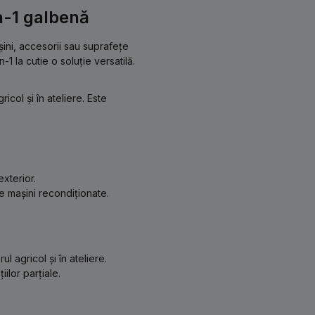
n-1 galbenă
șini, accesorii sau suprafețe
 la cutie o soluție versatilă.
col și în ateliere. Este
exterior.
e mașini recondiționate.
 agricol și în ateliere.
ilor parțiale.