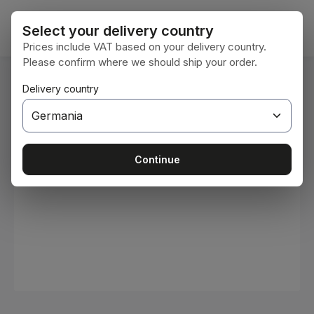
Sari la conținutul principal
Coșul 
Select your delivery country
Prices include VAT based on your delivery country.
Please confirm where we should ship your order.
Sunteți aici:
Delivery country
Acasă
Consumabile
Vopsele și lacuri
Sari peste galeria de imagini
Continue