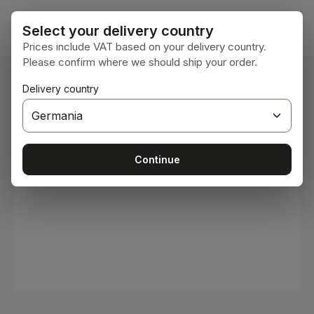
Sari la conținutul principal
Coșul 
Select your delivery country
Prices include VAT based on your delivery country.
Please confirm where we should ship your order.
Sunteți aici:
Delivery country
Acasă
Consumabile
Vopsele și lacuri
Sari peste galeria de imagini
Continue