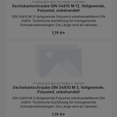
P-DIN34810-M12-VG-PANA-U-B37815
Sechskantschraube DIN 34810 M 12, Vollgewinde,
Polyamid, unbehandelt
DIN 34810 M 12 Vollgewinde Polyamid unbehandeltNorm DIN
34810: Technische Ausführung für normgerechte
Schraubverbindungen. Die Länge wird als Variante
ausgewählt.NormDIN 34810BauformSechskantkopf /
1,19 €*
VollgewindeGewindeartMetrischGewindeM
12MaterialPolyamidOberflächeunbehandeltAntriebAußensechska
ntLängeals Variante wählbar
P-DIN34810-M3-VG-PANA-U-A9F81E
Sechskantschraube DIN 34810 M 3, Vollgewinde,
Polyamid, unbehandelt
DIN 34810 M 3 Vollgewinde Polyamid unbehandeltNorm DIN
34810: Technische Ausführung für normgerechte
Schraubverbindungen. Die Länge wird als Variante
ausgewählt.NormDIN 34810BauformSechskantkopf /
1,19 €*
VollgewindeGewindeartMetrischGewindeM