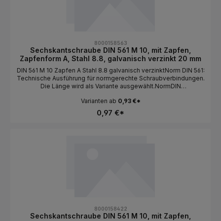
8000158563
Sechskantschraube DIN 561 M 10, mit Zapfen,
Zapfenform A, Stahl 8.8, galvanisch verzinkt 20 mm
DIN 561 M 10 Zapfen A Stahl 8.8 galvanisch verzinktNorm DIN 561:
Technische Ausführung für normgerechte Schraubverbindungen.
Die Länge wird als Variante ausgewählt.NormDIN
561BauformSechskantkopf / mit Zapfen / Zapfenform
Varianten ab
0,93 €*
AGewindeartMetrischGewindeM
10MaterialStahlFestigkeit8.8Oberflächegalvanisch
0,97 €*
verzinktAntriebAußensechskantLängeals Variante wählbar
8000158422
Sechskantschraube DIN 561 M 10, mit Zapfen,