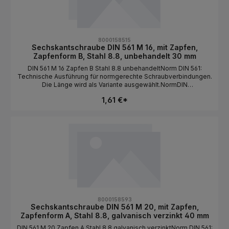
8000158515
Sechskantschraube DIN 561 M 16, mit Zapfen,
Zapfenform B, Stahl 8.8, unbehandelt 30 mm
DIN 561 M 16 Zapfen B Stahl 8.8 unbehandeltNorm DIN 561:
Technische Ausführung für normgerechte Schraubverbindungen.
Die Länge wird als Variante ausgewählt.NormDIN
561BauformSechskantkopf / mit Zapfen / Zapfenform
1,61 €*
BGewindeartMetrischGewindeM
16MaterialStahlFestigkeit8.8OberflächeunbehandeltAntriebAuße
nsechskantLängeals Variante wählbar
8000158593
Sechskantschraube DIN 561 M 20, mit Zapfen,
Zapfenform A, Stahl 8.8, galvanisch verzinkt 40 mm
DIN 561 M 20 Zapfen A Stahl 8.8 galvanisch verzinktNorm DIN 561: