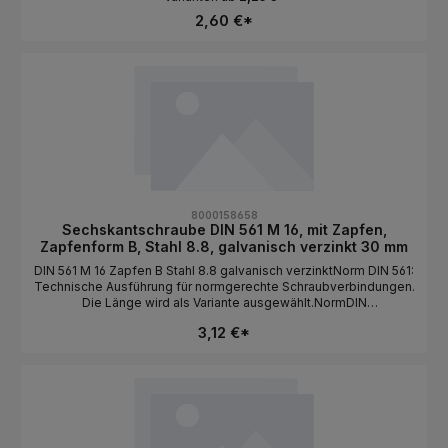
16MaterialStahlFestigkeit8.8OberflächeunbehandeltAntriebAuße
2,60 €*
nsechskantLängeals Variante wählbar
8000158658
Sechskantschraube DIN 561 M 16, mit Zapfen,
Zapfenform B, Stahl 8.8, galvanisch verzinkt 30 mm
DIN 561 M 16 Zapfen B Stahl 8.8 galvanisch verzinktNorm DIN 561:
Technische Ausführung für normgerechte Schraubverbindungen.
Die Länge wird als Variante ausgewählt.NormDIN
561BauformSechskantkopf / mit Zapfen / Zapfenform
3,12 €*
BGewindeartMetrischGewindeM
16MaterialStahlFestigkeit8.8Oberflächegalvanisch
verzinktAntriebAußensechskantLängeals Variante wählbar