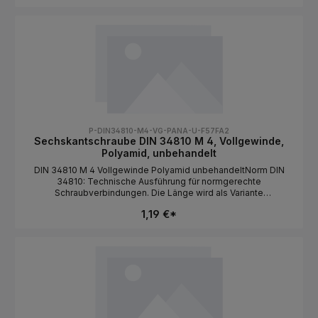
3MaterialPolyamidOberflächeunbehandeltAntriebAußensechska
ntLängeals Variante wählbar
P-DIN34810-M4-VG-PANA-U-F57FA2
Sechskantschraube DIN 34810 M 4, Vollgewinde,
Polyamid, unbehandelt
DIN 34810 M 4 Vollgewinde Polyamid unbehandeltNorm DIN
34810: Technische Ausführung für normgerechte
Schraubverbindungen. Die Länge wird als Variante
ausgewählt.NormDIN 34810BauformSechskantkopf /
1,19 €*
VollgewindeGewindeartMetrischGewindeM
4MaterialPolyamidOberflächeunbehandeltAntriebAußensechska
ntLängeals Variante wählbar