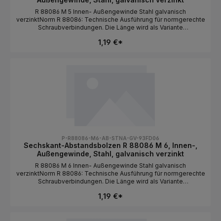
R 88086 M 5 Innen- Außengewinde Stahl galvanisch
verzinktNorm R 88086: Technische Ausführung für normgerechte
Schraubverbindungen. Die Länge wird als Variante
ausgewählt.NormR 88086BauformSechskantabstandsbolzen /
1,19 €*
Innen- / AußengewindeGewindeartMetrischGewindeM
5MaterialStahlOberflächegalvanisch
verzinktAntriebAußensechskantLängeals Variante wählbar
P-R88086-M6-AB-STNA-GV-93FD06
Sechskant-Abstandsbolzen R 88086 M 6, Innen-,
Außengewinde, Stahl, galvanisch verzinkt
R 88086 M 6 Innen- Außengewinde Stahl galvanisch
verzinktNorm R 88086: Technische Ausführung für normgerechte
Schraubverbindungen. Die Länge wird als Variante
ausgewählt.NormR 88086BauformSechskantabstandsbolzen /
1,19 €*
Innen- / AußengewindeGewindeartMetrischGewindeM
6MaterialStahlOberflächegalvanisch
verzinktAntriebAußensechskantLängeals Variante wählbar