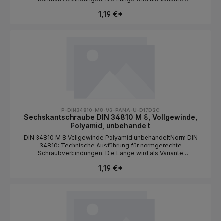
ausgewählt.NormDIN 34810BauformSechskantkopf /
1,19 €*
VollgewindeGewindeartMetrischGewindeM
6MaterialPolyamidOberflächeunbehandeltAntriebAußensechska
ntLängeals Variante wählbar
P-DIN34810-M8-VG-PANA-U-D17D2C
Sechskantschraube DIN 34810 M 8, Vollgewinde,
Polyamid, unbehandelt
DIN 34810 M 8 Vollgewinde Polyamid unbehandeltNorm DIN
34810: Technische Ausführung für normgerechte
Schraubverbindungen. Die Länge wird als Variante
ausgewählt.NormDIN 34810BauformSechskantkopf /
1,19 €*
VollgewindeGewindeartMetrischGewindeM
8MaterialPolyamidOberflächeunbehandeltAntriebAußensechska
ntLängeals Variante wählbar