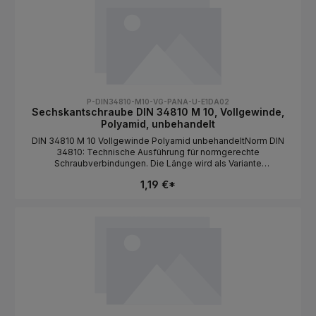
P-DIN34810-M10-VG-PANA-U-E1DA02
Sechskantschraube DIN 34810 M 10, Vollgewinde,
Polyamid, unbehandelt
DIN 34810 M 10 Vollgewinde Polyamid unbehandeltNorm DIN
34810: Technische Ausführung für normgerechte
Schraubverbindungen. Die Länge wird als Variante
ausgewählt.NormDIN 34810BauformSechskantkopf /
1,19 €*
VollgewindeGewindeartMetrischGewindeM
10MaterialPolyamidOberflächeunbehandeltAntriebAußensechsk
antLängeals Variante wählbar