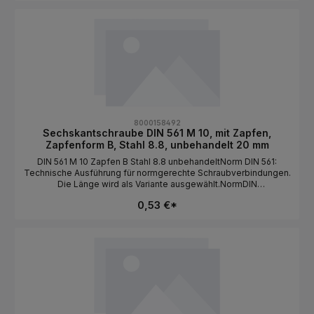
verzinktAntriebAußensechskantLängeals Variante wählbar
8000158492
Sechskantschraube DIN 561 M 10, mit Zapfen,
Zapfenform B, Stahl 8.8, unbehandelt 20 mm
DIN 561 M 10 Zapfen B Stahl 8.8 unbehandeltNorm DIN 561:
Technische Ausführung für normgerechte Schraubverbindungen.
Die Länge wird als Variante ausgewählt.NormDIN
561BauformSechskantkopf / mit Zapfen / Zapfenform
0,53 €*
BGewindeartMetrischGewindeM
10MaterialStahlFestigkeit8.8OberflächeunbehandeltAntriebAuße
nsechskantLängeals Variante wählbar