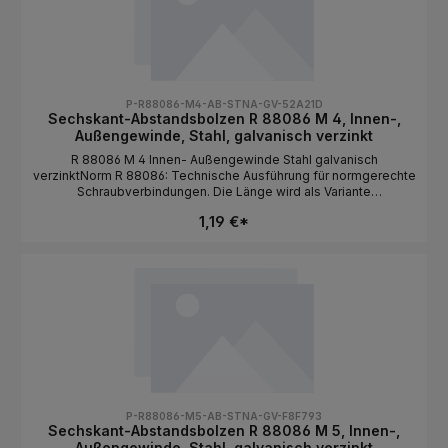
P-R88086-M4-AB-STNA-GV-52A21D
Sechskant-Abstandsbolzen R 88086 M 4, Innen-,
Außengewinde, Stahl, galvanisch verzinkt
R 88086 M 4 Innen- Außengewinde Stahl galvanisch
verzinktNorm R 88086: Technische Ausführung für normgerechte
Schraubverbindungen. Die Länge wird als Variante
ausgewählt.NormR 88086BauformSechskantabstandsbolzen /
1,19 €*
Innen- / AußengewindeGewindeartMetrischGewindeM
4MaterialStahlOberflächegalvanisch
verzinktAntriebAußensechskantLängeals Variante wählbar
P-R88086-M5-AB-STNA-GV-F8F793
Sechskant-Abstandsbolzen R 88086 M 5, Innen-,
Außengewinde, Stahl, galvanisch verzinkt