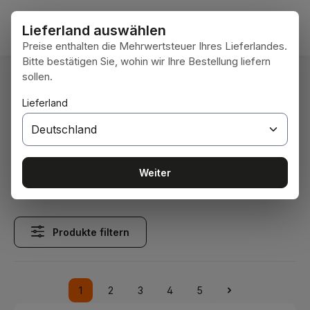
Zum Hauptinhalt springen
Waren
Lieferland auswählen
Preise enthalten die Mehrwertsteuer Ihres Lieferlandes.
Bitte bestätigen Sie, wohin wir Ihre Bestellung liefern
sollen.
Du bist hier:
Home
Betriebsbedarf
Verbindungstechnik
Sechskantschrauben
Lieferland
Sechskantschrauben
Weiter
Produkte filtern
1
2
3
4
5
Seite
Seite
Seite
Seite
Seite