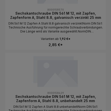
8000158570
Sechskantschraube DIN 561 M 12, mit Zapfen,
Zapfenform A, Stahl 8.8, galvanisch verzinkt 25 mm
DIN 561 M 12 Zapfen A Stahl 8.8 galvanisch verzinktNorm DIN 561:
Technische Ausführung für normgerechte Schraubverbindungen.
Die Länge wird als Variante ausgewählt.NormDIN
561BauformSechskantkopf / mit Zapfen / Zapfenform
Varianten ab
1,92 €*
AGewindeartMetrischGewindeM
12MaterialStahlFestigkeit8.8Oberflächegalvanisch
2,85 €*
verzinktAntriebAußensechskantLängeals Variante wählbar
8000158429
Sechskantschraube DIN 561 M 12, mit Zapfen,
Zapfenform A, Stahl 8.8, unbehandelt 25 mm
DIN 561 M 12 Zapfen A Stahl 8.8 unbehandeltNorm DIN 561:
Technische Ausführung für normgerechte Schraubverbindungen.