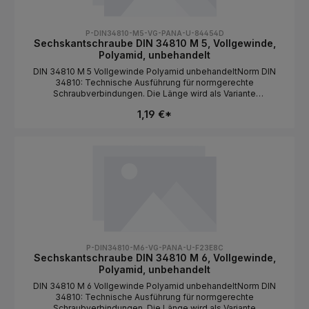
P-DIN34810-M5-VG-PANA-U-84454D
Sechskantschraube DIN 34810 M 5, Vollgewinde,
Polyamid, unbehandelt
DIN 34810 M 5 Vollgewinde Polyamid unbehandeltNorm DIN
34810: Technische Ausführung für normgerechte
Schraubverbindungen. Die Länge wird als Variante
ausgewählt.NormDIN 34810BauformSechskantkopf /
1,19 €*
VollgewindeGewindeartMetrischGewindeM
5MaterialPolyamidOberflächeunbehandeltAntriebAußensechska
ntLängeals Variante wählbar
P-DIN34810-M6-VG-PANA-U-F23E8C
Sechskantschraube DIN 34810 M 6, Vollgewinde,
Polyamid, unbehandelt
DIN 34810 M 6 Vollgewinde Polyamid unbehandeltNorm DIN
34810: Technische Ausführung für normgerechte
Schraubverbindungen. Die Länge wird als Variante