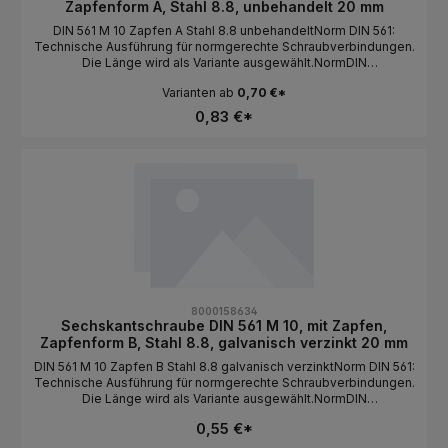
Zapfenform A, Stahl 8.8, unbehandelt 20 mm
DIN 561 M 10 Zapfen A Stahl 8.8 unbehandeltNorm DIN 561:
Technische Ausführung für normgerechte Schraubverbindungen.
Die Länge wird als Variante ausgewählt.NormDIN
561BauformSechskantkopf / mit Zapfen / Zapfenform
Varianten ab
0,70 €*
AGewindeartMetrischGewindeM
10MaterialStahlFestigkeit8.8OberflächeunbehandeltAntriebAuße
0,83 €*
nsechskantLängeals Variante wählbar
8000158634
Sechskantschraube DIN 561 M 10, mit Zapfen,
Zapfenform B, Stahl 8.8, galvanisch verzinkt 20 mm
DIN 561 M 10 Zapfen B Stahl 8.8 galvanisch verzinktNorm DIN 561:
Technische Ausführung für normgerechte Schraubverbindungen.
Die Länge wird als Variante ausgewählt.NormDIN
561BauformSechskantkopf / mit Zapfen / Zapfenform
0,55 €*
BGewindeartMetrischGewindeM
10MaterialStahlFestigkeit8.8Oberflächegalvanisch