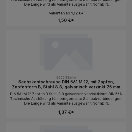
Die Länge wird als Variante ausgewählt.NormDIN
561BauformSechskantkopf / mit Zapfen / Zapfenform
Varianten ab
1,12 €*
AGewindeartMetrischGewindeM
12MaterialStahlFestigkeit8.8OberflächeunbehandeltAntriebAuße
1,50 €*
nsechskantLängeals Variante wählbar
8000158646
Sechskantschraube DIN 561 M 12, mit Zapfen,
Zapfenform B, Stahl 8.8, galvanisch verzinkt 25 mm
DIN 561 M 12 Zapfen B Stahl 8.8 galvanisch verzinktNorm DIN 561:
Technische Ausführung für normgerechte Schraubverbindungen.
Die Länge wird als Variante ausgewählt.NormDIN
561BauformSechskantkopf / mit Zapfen / Zapfenform
1,37 €*
BGewindeartMetrischGewindeM
12MaterialStahlFestigkeit8.8Oberflächegalvanisch
verzinktAntriebAußensechskantLängeals Variante wählbar