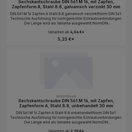
Sechskantschraube DIN 561 M 16, mit Zapfen,
Zapfenform A, Stahl 8.8, galvanisch verzinkt 30 mm
DIN 561 M 16 Zapfen A Stahl 8.8 galvanisch verzinktNorm DIN 561:
Technische Ausführung für normgerechte Schraubverbindungen.
Die Länge wird als Variante ausgewählt.NormDIN
561BauformSechskantkopf / mit Zapfen / Zapfenform
Varianten ab
4,04 €*
AGewindeartMetrischGewindeM
16MaterialStahlFestigkeit8.8Oberflächegalvanisch
5,23 €*
verzinktAntriebAußensechskantLängeals Variante wählbar
8000158440
Sechskantschraube DIN 561 M 16, mit Zapfen,
Zapfenform A, Stahl 8.8, unbehandelt 30 mm
DIN 561 M 16 Zapfen A Stahl 8.8 unbehandeltNorm DIN 561:
Technische Ausführung für normgerechte Schraubverbindungen.
Die Länge wird als Variante ausgewählt.NormDIN
561BauformSechskantkopf / mit Zapfen / Zapfenform
Varianten ab
2,25 €*
AGewindeartMetrischGewindeM