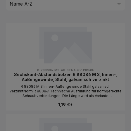
P-R88086-M3-AB-STNA-GV-13DF0F
Sechskant-Abstandsbolzen R 88086 M 3, Innen-,
Außengewinde, Stahl, galvanisch verzinkt
R 88086 M 3 Innen- Außengewinde Stahl galvanisch
verzinktNorm R 88086: Technische Ausführung für normgerechte
Schraubverbindungen. Die Länge wird als Variante
ausgewählt.NormR 88086BauformSechskantabstandsbolzen /
1,19 €*
Innen- / AußengewindeGewindeartMetrischGewindeM
3MaterialStahlOberflächegalvanisch
verzinktAntriebAußensechskantLängeals Variante wählbar