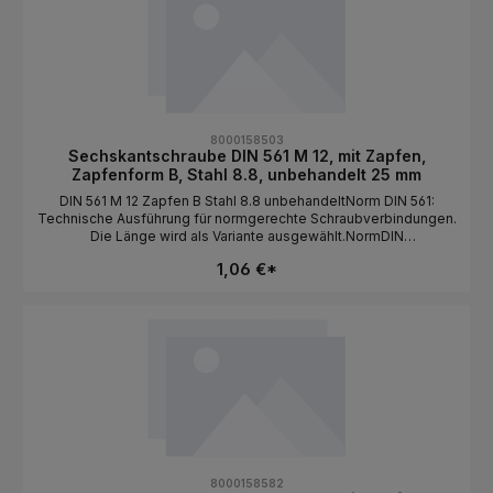
8000158503
Sechskantschraube DIN 561 M 12, mit Zapfen,
Zapfenform B, Stahl 8.8, unbehandelt 25 mm
DIN 561 M 12 Zapfen B Stahl 8.8 unbehandeltNorm DIN 561:
Technische Ausführung für normgerechte Schraubverbindungen.
Die Länge wird als Variante ausgewählt.NormDIN
561BauformSechskantkopf / mit Zapfen / Zapfenform
1,06 €*
BGewindeartMetrischGewindeM
12MaterialStahlFestigkeit8.8OberflächeunbehandeltAntriebAuße
nsechskantLängeals Variante wählbar
8000158582