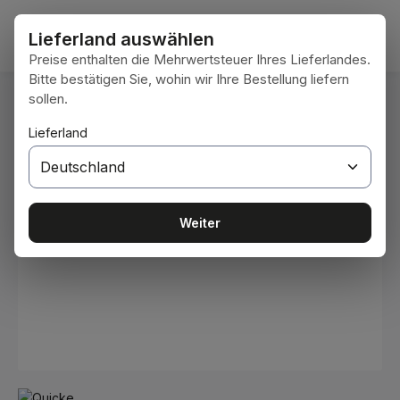
Zum Hauptinhalt springen
Waren
Lieferland auswählen
Preise enthalten die Mehrwertsteuer Ihres Lieferlandes.
Bitte bestätigen Sie, wohin wir Ihre Bestellung liefern
sollen.
Du bist hier:
Home
Arbeitsgeräte
Schaufeln
Lieferland
Bildergalerie überspringen
Weiter