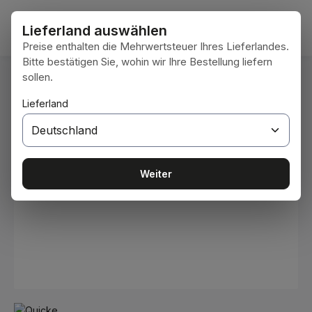
Zum Hauptinhalt springen
Waren
Lieferland auswählen
Preise enthalten die Mehrwertsteuer Ihres Lieferlandes.
Bitte bestätigen Sie, wohin wir Ihre Bestellung liefern
sollen.
Du bist hier:
Home
Arbeitsgeräte
Schaufeln
Lieferland
Bildergalerie überspringen
Weiter