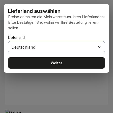
Zum Hauptinhalt springen
Waren
Lieferland auswählen
Preise enthalten die Mehrwertsteuer Ihres Lieferlandes.
Bitte bestätigen Sie, wohin wir Ihre Bestellung liefern
sollen.
Du bist hier:
Home
Arbeitsgeräte
Schaufeln
Lieferland
Bildergalerie überspringen
Weiter