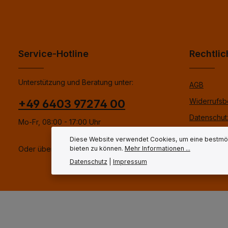
Service-Hotline
Rechtlic
Unterstützung und Beratung unter:
AGB
Widerrufsb
+49 6403 97274 00
Datenschut
Mo-Fr, 08:00 - 17:00 Uhr
Impressum
Diese Website verwendet Cookies, um eine bestmög
Oder über unser
Kontaktformular
.
bieten zu können.
Mehr Informationen ...
Datenschutz
|
Impressum