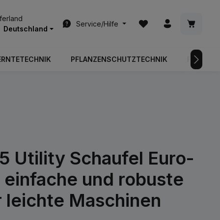
Du hast 0 Produkte auf
Warenkor
eferland
Service/Hilfe
Deutschland
ERNTETECHNIK
PFLANZENSCHUTZTECHNIK
FAHRZEU
5 Utility Schaufel Euro-
 einfache und robuste
r leichte Maschinen