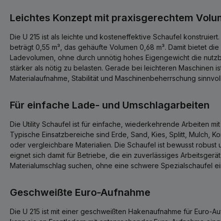
Leichtes Konzept mit praxisgerechtem Vol
Die U 215 ist als leichte und kosteneffektive Schaufel konstruier
beträgt 0,55 m³, das gehäufte Volumen 0,68 m³. Damit bietet die
Ladevolumen, ohne durch unnötig hohes Eigengewicht die nutzb
stärker als nötig zu belasten. Gerade bei leichteren Maschinen i
Materialaufnahme, Stabilität und Maschinenbeherrschung sinnvol
Für einfache Lade- und Umschlagarbeiten
Die Utility Schaufel ist für einfache, wiederkehrende Arbeiten mi
Typische Einsatzbereiche sind Erde, Sand, Kies, Splitt, Mulch, Ko
oder vergleichbare Materialien. Die Schaufel ist bewusst robust
eignet sich damit für Betriebe, die ein zuverlässiges Arbeitsger
Materialumschlag suchen, ohne eine schwere Spezialschaufel e
Geschweißte Euro-Aufnahme
Die U 215 ist mit einer geschweißten Hakenaufnahme für Euro-A