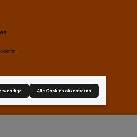
er.
s
Zeichen
hes
ackieren
notwendige
Alle Cookies akzeptieren