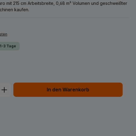
Euro mit 215 cm Arbeitsbreite, 0,68 m³ Volumen und geschweißter
chinen kaufen.
sten
 1-3 Tage
ib den gewünschten Wert ein oder benu
In den Warenkorb