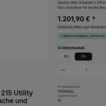
Quicke Utility Schaufel U 215 
Euro-Aufnahme für leichte Mas
1.201,90 € *
Preise inkl. MwSt. zzgl. Versandko
Sofort verfügbar, Lieferzeit:
auswählen
Größenmodell
185
215
Produkt Anzahl: G
Produktnummer:
215 Utility
11251958Q
Lagerbestand:
ache und
10