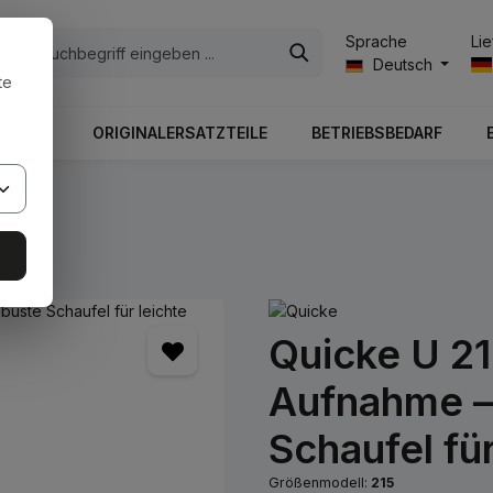
Li
Sprache
n
Deutsch
te
ITUNG
ORIGINALERSATZTEILE
BETRIEBSBEDARF
Quicke U 21
Aufnahme –
Schaufel fü
Größenmodell:
215