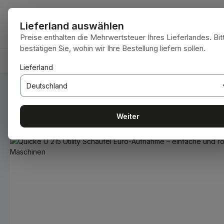
 Hauptinhalt springen
Zur Suche springen
Zur Hauptnavigation springen
Alle Kategorie
Lieferland auswählen
Preise enthalten die Mehrwertsteuer Ihres Lieferlandes. Bit
bestätigen Sie, wohin wir Ihre Bestellung liefern sollen.
HOME
VERBRAUCHSMATERIALIEN
BODENBEARBE
Lieferland
Du bist hier:
Home
Arbeitsgeräte
Schaufeln
Weiter
Bildergalerie überspringen