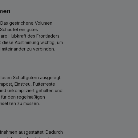
umen
t. Das gestrichene Volumen
 Schaufel ein gutes
are Hubkraft des Frontladers
st diese Abstimmung wichtig, um
l miteinander zu verbinden.
t losen Schüttgütern ausgelegt.
mpost, Einstreu, Futterreste
 und unkompliziert gehalten und
ät für den regelmäßigen
insetzen zu müssen.
ufnahmen ausgestattet. Dadurch