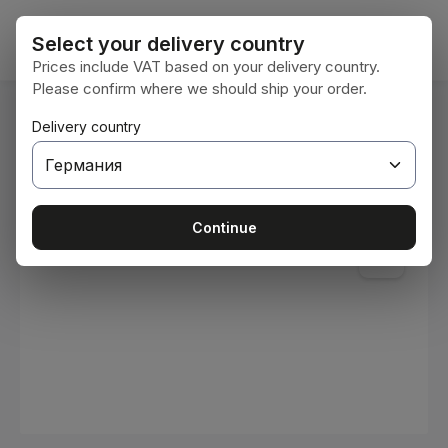
Преминете към основното съдържание
Кошни
Select your delivery country
Prices include VAT based on your delivery country.
Please confirm where we should ship your order.
Вие сте тук:
Delivery country
Начална страница
Консумативи
Бои и лакове
Пропуснете галерия с изображения
Continue