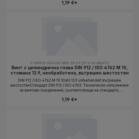
1,19 €*
/ ISO 4762Конструктивна формацилиндрична главаСистема на
резбатаMetrischРазмер на резбатаM 10МатериалStahlКлас на
якост10.9Повърхностцинк-ламелно
покритиеЗадвижваневътрешен шестостенДължинаизбира се
като вариант
P-DIN912-ISO4762-M10-ZK-ST129-U-IH-B84FF3
Винт с цилиндрична глава DIN 912 / ISO 4762 M 10,
стомана 12.9, необработена, вътрешен шестостен
DIN 912 / ISO 4762 M 10 Stahl 12.9 unbehandelt вътрешен
шестостенСтандарт DIN 912 / ISO 4762: Техническо изпълнение
за винтови съединения, съответстващи на стандарта.
Дължината се избира като вариант.СтандартDIN 912 / ISO
1,19 €*
4762Конструктивна формацилиндрична главаСистема на
резбатаMetrischРазмер на резбатаM 10МатериалStahlКлас на
якост12.9ПовърхностunbehandeltЗадвижваневътрешен
шестостенДължинаизбира се като вариант