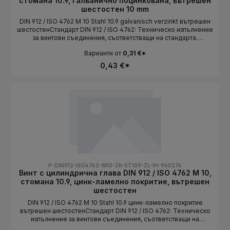
стомана 10.9, галванично поцинкована, вътрешен
шестостен 10 mm
DIN 912 / ISO 4762 M 10 Stahl 10.9 galvanisch verzinkt вътрешен
шестостенСтандарт DIN 912 / ISO 4762: Техническо изпълнение
за винтови съединения, съответстващи на стандарта.
Дължината се избира като вариант.СтандартDIN 912 / ISO
Варианти от
0,31 €*
4762Конструктивна формацилиндрична главаСистема на
резбатаMetrischРазмер на резбатаM 10МатериалStahlКлас на
0,43 €*
якост10.9Повърхностgalvanisch verzinktЗадвижваневътрешен
шестостенДължинаизбира се като вариант
P-DIN912-ISO4762-M10-ZK-ST109-ZL-IH-960274
Винт с цилиндрична глава DIN 912 / ISO 4762 M 10,
стомана 10.9, цинк-ламелно покритие, вътрешен
шестостен
DIN 912 / ISO 4762 M 10 Stahl 10.9 цинк-ламелно покритие
вътрешен шестостенСтандарт DIN 912 / ISO 4762: Техническо
изпълнение за винтови съединения, съответстващи на
стандарта. Дължината се избира като вариант.СтандартDIN 912