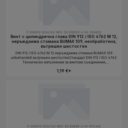
P-DIN912-ISO4762-M12-ZK-ESB109-U-IH-396BCE
Винт с цилиндрична глава DIN 912 / ISO 4762 M 12,
неръждаема стомана BUMAX 109, необработена,
вътрешен шестостен
DIN 912 / ISO 4762 M 12 неръждаема стомана BUMAX 109
unbehandelt вътрешен шестостенСтандарт DIN 912 / ISO 4762:
Техническо изпълнение за винтови съединения,
съответстващи на стандарта. Дължината се избира като
1,19 €*
вариант.СтандартDIN 912 / ISO 4762Конструктивна
формацилиндрична главаСистема на резбатаMetrischРазмер
на резбатаM 12Материалнеръждаема стоманаКлас на
якостBUMAX 109ПовърхностunbehandeltЗадвижваневътрешен
шестостенДължинаизбира се като вариант
P-DIN912-ISO4762-M12-ZK-ESB88-U-IH-9FC34E