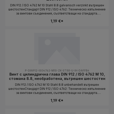
DIN 912 / ISO 4762 M 10 Stahl 8.8 galvanisch verzinkt вътрешен
шестостенСтандарт DIN 912 / ISO 4762: Техническо изпълнение
за винтови съединения, съответстващи на стандарта.
Дължината се избира като вариант.СтандартDIN 912 / ISO
1,19 €*
4762Конструктивна формацилиндрична главаСистема на
резбатаMetrischРазмер на резбатаM 10МатериалStahlКлас на
якост8.8Повърхностgalvanisch verzinktЗадвижваневътрешен
шестостенДължинаизбира се като вариант
P-DIN912-ISO4762-M10-ZK-ST88-U-IH-DAFFB4
Винт с цилиндрична глава DIN 912 / ISO 4762 M 10,
стомана 8.8, необработена, вътрешен шестостен
DIN 912 / ISO 4762 M 10 Stahl 8.8 unbehandelt вътрешен
шестостенСтандарт DIN 912 / ISO 4762: Техническо изпълнение
за винтови съединения, съответстващи на стандарта.
Дължината се избира като вариант.СтандартDIN 912 / ISO
1,19 €*
4762Конструктивна формацилиндрична главаСистема на
резбатаMetrischРазмер на резбатаM 10МатериалStahlКлас на
якост8.8ПовърхностunbehandeltЗадвижваневътрешен
шестостенДължинаизбира се като вариант