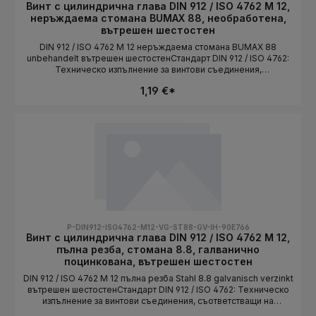
Винт с цилиндрична глава DIN 912 / ISO 4762 M 12,
неръждаема стомана BUMAX 88, необработена,
вътрешен шестостен
DIN 912 / ISO 4762 M 12 неръждаема стомана BUMAX 88
unbehandelt вътрешен шестостенСтандарт DIN 912 / ISO 4762:
Техническо изпълнение за винтови съединения,
съответстващи на стандарта. Дължината се избира като
1,19 €*
вариант.СтандартDIN 912 / ISO 4762Конструктивна
формацилиндрична главаСистема на резбатаMetrischРазмер
на резбатаM 12Материалнеръждаема стоманаКлас на
якостBUMAX 88ПовърхностunbehandeltЗадвижваневътрешен
шестостенДължинаизбира се като вариант
P-DIN912-ISO4762-M12-VG-ST88-GV-IH-90E766
Винт с цилиндрична глава DIN 912 / ISO 4762 M 12,
пълна резба, стомана 8.8, галванично
поцинкована, вътрешен шестостен
DIN 912 / ISO 4762 M 12 пълна резба Stahl 8.8 galvanisch verzinkt
вътрешен шестостенСтандарт DIN 912 / ISO 4762: Техническо
изпълнение за винтови съединения, съответстващи на
стандарта. Дължината се избира като вариант.СтандартDIN 912