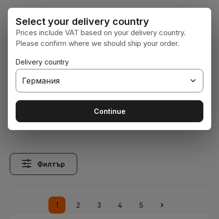
Преминете към основното съдържание
Кошни
Select your delivery country
Prices include VAT based on your delivery country.
Please confirm where we should ship your order.
Вие сте тук:
Delivery country
Начална страница
Betriebsbedarf
Verbindungstechnik
Sechskantschrauben
Sechskantschrauben
Continue
Филтър
1
2
3
4
5
Страница
Страница
Страница
Страница
Страница