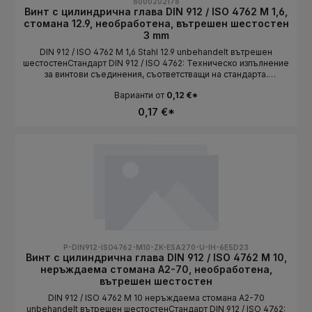
8000202178
Винт с цилиндрична глава DIN 912 / ISO 4762 M 1,6,
стомана 12.9, необработена, вътрешен шестостен
3 mm
DIN 912 / ISO 4762 M 1,6 Stahl 12.9 unbehandelt вътрешен
шестостенСтандарт DIN 912 / ISO 4762: Техническо изпълнение
за винтови съединения, съответстващи на стандарта.
Дължината се избира като вариант.СтандартDIN 912 / ISO
Варианти от
0,12 €*
4762Конструктивна формацилиндрична главаСистема на
резбатаMetrischРазмер на резбатаM 1,6МатериалStahlКлас на
0,17 €*
якост12.9ПовърхностunbehandeltЗадвижваневътрешен
шестостенДължинаизбира се като вариант
P-DIN912-ISO4762-M10-ZK-ESA270-U-IH-6E5D23
Винт с цилиндрична глава DIN 912 / ISO 4762 M 10,
неръждаема стомана A2-70, необработена,
вътрешен шестостен
DIN 912 / ISO 4762 M 10 неръждаема стомана A2-70
unbehandelt вътрешен шестостенСтандарт DIN 912 / ISO 4762: