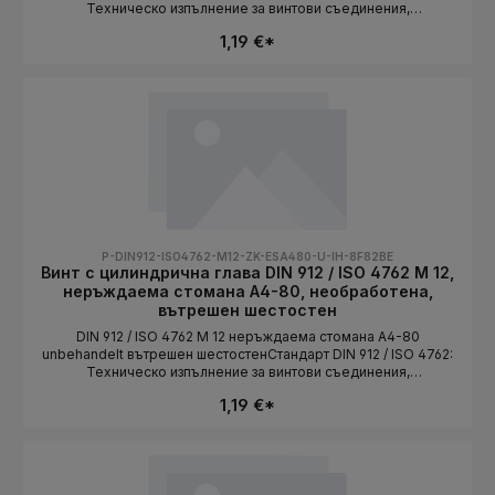
Техническо изпълнение за винтови съединения,
съответстващи на стандарта. Дължината се избира като
1,19 €*
вариант.СтандартDIN 912 / ISO 4762Конструктивна
формацилиндрична главаСистема на резбатаMetrischРазмер
на резбатаM 12Материалнеръждаема стоманаКлас на
якостA4-70ПовърхностunbehandeltЗадвижваневътрешен
шестостенДължинаизбира се като вариант
P-DIN912-ISO4762-M12-ZK-ESA480-U-IH-8F82BE
Винт с цилиндрична глава DIN 912 / ISO 4762 M 12,
неръждаема стомана A4-80, необработена,
вътрешен шестостен
DIN 912 / ISO 4762 M 12 неръждаема стомана A4-80
unbehandelt вътрешен шестостенСтандарт DIN 912 / ISO 4762:
Техническо изпълнение за винтови съединения,
съответстващи на стандарта. Дължината се избира като
1,19 €*
вариант.СтандартDIN 912 / ISO 4762Конструктивна
формацилиндрична главаСистема на резбатаMetrischРазмер
на резбатаM 12Материалнеръждаема стоманаКлас на
якостA4-80ПовърхностunbehandeltЗадвижваневътрешен
шестостенДължинаизбира се като вариант