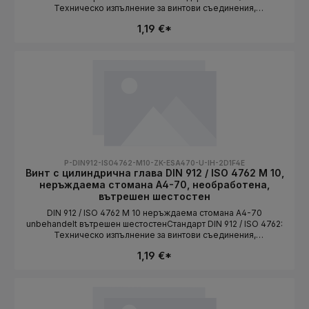
Техническо изпълнение за винтови съединения,
съответстващи на стандарта. Дължината се избира като
1,19 €*
вариант.СтандартDIN 912 / ISO 4762Конструктивна
формацилиндрична главаСистема на резбатаMetrischРазмер
на резбатаM 10Материалнеръждаема стоманаКлас на
якостA2-70ПовърхностunbehandeltЗадвижваневътрешен
шестостенДължинаизбира се като вариант
P-DIN912-ISO4762-M10-ZK-ESA470-U-IH-2D1F4E
Винт с цилиндрична глава DIN 912 / ISO 4762 M 10,
неръждаема стомана A4-70, необработена,
вътрешен шестостен
DIN 912 / ISO 4762 M 10 неръждаема стомана A4-70
unbehandelt вътрешен шестостенСтандарт DIN 912 / ISO 4762:
Техническо изпълнение за винтови съединения,
съответстващи на стандарта. Дължината се избира като
1,19 €*
вариант.СтандартDIN 912 / ISO 4762Конструктивна
формацилиндрична главаСистема на резбатаMetrischРазмер
на резбатаM 10Материалнеръждаема стоманаКлас на
якостA4-70ПовърхностunbehandeltЗадвижваневътрешен
шестостенДължинаизбира се като вариант