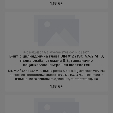
1,19 €*
вариант.СтандартDIN 912 / ISO 4762Конструктивна
формацилиндрична главаСистема на резбатаMetrischРазмер
на резбатаM 10Материалнеръждаема стоманаКлас на
якостBUMAX 88ПовърхностunbehandeltЗадвижваневътрешен
шестостенДължинаизбира се като вариант
P-DIN912-ISO4762-M10-VG-ST88-GV-IH-C6597A
Винт с цилиндрична глава DIN 912 / ISO 4762 M 10,
пълна резба, стомана 8.8, галванично
поцинкована, вътрешен шестостен
DIN 912 / ISO 4762 M 10 пълна резба Stahl 8.8 galvanisch verzinkt
вътрешен шестостенСтандарт DIN 912 / ISO 4762: Техническо
изпълнение за винтови съединения, съответстващи на
стандарта. Дължината се избира като вариант.СтандартDIN 912
1,19 €*
/ ISO 4762Конструктивна формацилиндрична глава /
VollgewindeСистема на резбатаMetrischРазмер на резбатаM
10МатериалStahlКлас на якост8.8Повърхностgalvanisch
verzinktЗадвижваневътрешен шестостенДължинаизбира се
като вариант