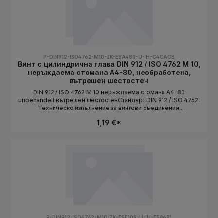
P-DIN912-ISO4762-M10-ZK-ESA480-U-IH-C4CACB
Винт с цилиндрична глава DIN 912 / ISO 4762 M 10,
неръждаема стомана A4-80, необработена,
вътрешен шестостен
DIN 912 / ISO 4762 M 10 неръждаема стомана A4-80
unbehandelt вътрешен шестостенСтандарт DIN 912 / ISO 4762:
Техническо изпълнение за винтови съединения,
съответстващи на стандарта. Дължината се избира като
1,19 €*
вариант.СтандартDIN 912 / ISO 4762Конструктивна
формацилиндрична главаСистема на резбатаMetrischРазмер
на резбатаM 10Материалнеръждаема стоманаКлас на
якостA4-80ПовърхностunbehandeltЗадвижваневътрешен
шестостенДължинаизбира се като вариант
P-DIN912-ISO4762-M10-ZK-ESB109-U-IH-E58681