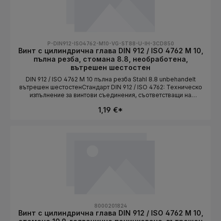
P-DIN912-ISO4762-M10-VG-ST88-U-IH-3CD850
Винт с цилиндрична глава DIN 912 / ISO 4762 M 10,
пълна резба, стомана 8.8, необработена,
вътрешен шестостен
DIN 912 / ISO 4762 M 10 пълна резба Stahl 8.8 unbehandelt
вътрешен шестостенСтандарт DIN 912 / ISO 4762: Техническо
изпълнение за винтови съединения, съответстващи на
стандарта. Дължината се избира като вариант.СтандартDIN 912
1,19 €*
/ ISO 4762Конструктивна формацилиндрична глава /
VollgewindeСистема на резбатаMetrischРазмер на резбатаM
10МатериалStahlКлас на
якост8.8ПовърхностunbehandeltЗадвижваневътрешен
шестостенДължинаизбира се като вариант
8000201824
Винт с цилиндрична глава DIN 912 / ISO 4762 M 10,