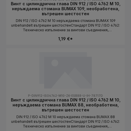
Винт с цилиндрична глава DIN 912 / ISO 4762 M 10,
неръждаема стомана BUMAX 109, необработена,
вътрешен шестостен
DIN 912 / ISO 4762 M 10 неръждаема стомана BUMAX 109
unbehandelt вътрешен шестостенСтандарт DIN 912 / ISO 4762:
Техническо изпълнение за винтови съединения,
съответстващи на стандарта. Дължината се избира като
1,19 €*
вариант.СтандартDIN 912 / ISO 4762Конструктивна
формацилиндрична главаСистема на резбатаMetrischРазмер
на резбатаM 10Материалнеръждаема стоманаКлас на
якостBUMAX 109ПовърхностunbehandeltЗадвижваневътрешен
шестостенДължинаизбира се като вариант
P-DIN912-ISO4762-M10-ZK-ESB88-U-IH-78717D
Винт с цилиндрична глава DIN 912 / ISO 4762 M 10,
неръждаема стомана BUMAX 88, необработена,
вътрешен шестостен
DIN 912 / ISO 4762 M 10 неръждаема стомана BUMAX 88
unbehandelt вътрешен шестостенСтандарт DIN 912 / ISO 4762:
Техническо изпълнение за винтови съединения,
съответстващи на стандарта. Дължината се избира като