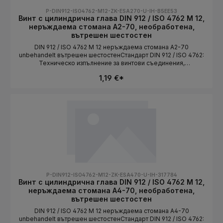
P-DIN912-ISO4762-M12-ZK-ESA270-U-IH-B5EE53
Винт с цилиндрична глава DIN 912 / ISO 4762 M 12,
неръждаема стомана A2-70, необработена,
вътрешен шестостен
DIN 912 / ISO 4762 M 12 неръждаема стомана A2-70
unbehandelt вътрешен шестостенСтандарт DIN 912 / ISO 4762:
Техническо изпълнение за винтови съединения,
съответстващи на стандарта. Дължината се избира като
1,19 €*
вариант.СтандартDIN 912 / ISO 4762Конструктивна
формацилиндрична главаСистема на резбатаMetrischРазмер
на резбатаM 12Материалнеръждаема стоманаКлас на
якостA2-70ПовърхностunbehandeltЗадвижваневътрешен
шестостенДължинаизбира се като вариант
P-DIN912-ISO4762-M12-ZK-ESA470-U-IH-317784
Винт с цилиндрична глава DIN 912 / ISO 4762 M 12,
неръждаема стомана A4-70, необработена,
вътрешен шестостен
DIN 912 / ISO 4762 M 12 неръждаема стомана A4-70
unbehandelt вътрешен шестостенСтандарт DIN 912 / ISO 4762: