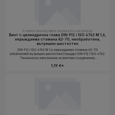
P-DIN912-ISO4762-M1P6-ZK-ESA270-U-IH-E5A53D
Винт с цилиндрична глава DIN 912 / ISO 4762 M 1,6,
неръждаема стомана A2-70, необработена,
вътрешен шестостен
DIN 912 / ISO 4762 M 1,6 неръждаема стомана A2-70
unbehandelt вътрешен шестостенСтандарт DIN 912 / ISO 4762:
Техническо изпълнение за винтови съединения,
съответстващи на стандарта. Дължината се избира като
1,19 €*
вариант.СтандартDIN 912 / ISO 4762Конструктивна
формацилиндрична главаСистема на резбатаMetrischРазмер
на резбатаM 1,6Материалнеръждаема стоманаКлас на
якостA2-70ПовърхностunbehandeltЗадвижваневътрешен
шестостенДължинаизбира се като вариант