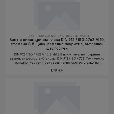
P-DIN912-ISO4762-M10-ZK-ST88-ZL-IH-7235EE
Винт с цилиндрична глава DIN 912 / ISO 4762 M 10,
стомана 8.8, цинк-ламелно покритие, вътрешен
шестостен
DIN 912 / ISO 4762 M 10 Stahl 8.8 цинк-ламелно покритие
вътрешен шестостенСтандарт DIN 912 / ISO 4762: Техническо
изпълнение за винтови съединения, съответстващи на
стандарта. Дължината се избира като вариант.СтандартDIN 912
1,19 €*
/ ISO 4762Конструктивна формацилиндрична главаСистема на
резбатаMetrischРазмер на резбатаM 10МатериалStahlКлас на
якост8.8Повърхностцинк-ламелно
покритиеЗадвижваневътрешен шестостенДължинаизбира се
като вариант