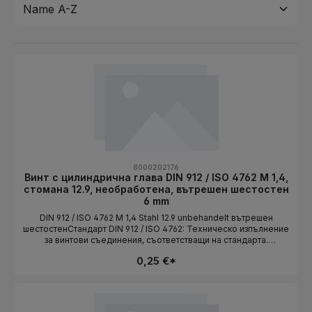
8000202176
Винт с цилиндрична глава DIN 912 / ISO 4762 M 1,4,
стомана 12.9, необработена, вътрешен шестостен
6 mm
DIN 912 / ISO 4762 M 1,4 Stahl 12.9 unbehandelt вътрешен
шестостенСтандарт DIN 912 / ISO 4762: Техническо изпълнение
за винтови съединения, съответстващи на стандарта.
Дължината се избира като вариант.СтандартDIN 912 / ISO
0,25 €*
4762Конструктивна формацилиндрична главаСистема на
резбатаMetrischРазмер на резбатаM 1,4МатериалStahlКлас на
якост12.9ПовърхностunbehandeltЗадвижваневътрешен
шестостенДължинаизбира се като вариант