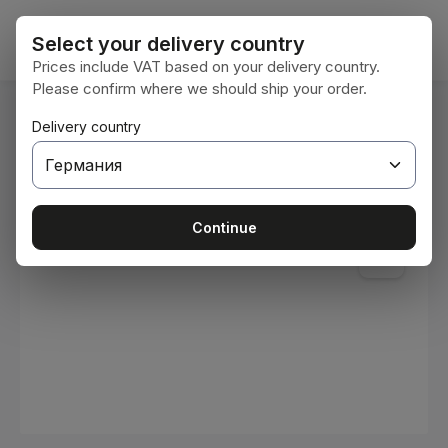
Преминете към основното съдържание
Кошни
Select your delivery country
Prices include VAT based on your delivery country.
Please confirm where we should ship your order.
Вие сте тук:
Delivery country
Начална страница
Консумативи
Бои и лакове
Пропуснете галерия с изображения
Continue