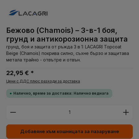
Бежово (Chamois) – 3-в-1 боя,
грунд и антикорозионна защита
грунд, боя и защита от ръжда 3 в 1: LACAGRI Topcoat
Beige (Chamois) покрива силно, съхне бързо и защитава
метала трайно - отвътре и отвън.
22,95 € *
Цени с ДДС плюс разходи за доставка
Налично, време за доставка: Налично веднага
Количество на продукта: Въведете желаната су
Добавяне към кошницата за пазаруване