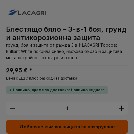
Блестящо бяло – 3-в-1 боя, грунд
и антикорозионна защита
грунд, боя и защита от ръжда 3 в 1: LACAGRI Topcoat
Brilliant White покрива силно, изсъхва бързо и защитава
метала трайно - отвътре и отвън.
29,95 € *
Цени с ДДС плюс разходи за доставка
Налично, време за доставка: Налично веднага
Количество на продукта: Въведете желаната су
Добавяне към кошницата за пазаруване