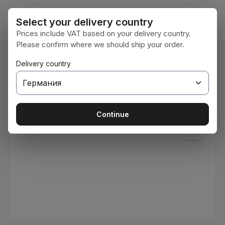
Преминете към основното съдържание
Кошни
Select your delivery country
Prices include VAT based on your delivery country.
Please confirm where we should ship your order.
Вие сте тук:
Delivery country
Начална страница
Консумативи
Бои и лакове
Пропуснете галерия с изображения
Continue