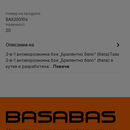
Номер на продукта:
BAS200104
Наличност:
20
Описание на
3-в-1 антикорозионна боя „Брилянтно бяло“ (бяла)Тази
3-в-1 антикорозионна боя „Брилянтно бяло“ (бяла) в
кутия е разработена…
Повече