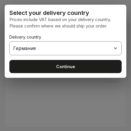
Преминете към основното съдържание
Кошни
Select your delivery country
Prices include VAT based on your delivery country.
Please confirm where we should ship your order.
Вие сте тук:
Delivery country
Начална страница
Консумативи
Бои и лакове
Пропуснете галерия с изображения
Continue