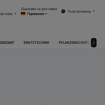
Държава за доставка
Услуга/помощ
ки език
Германия
BSBEDARF
ERNTETECHNIK
PFLANZENSCHUTZTECHNIK