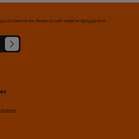
да останете на линия за най-новите продукти и
сте
-горе
*
hes
ackieren