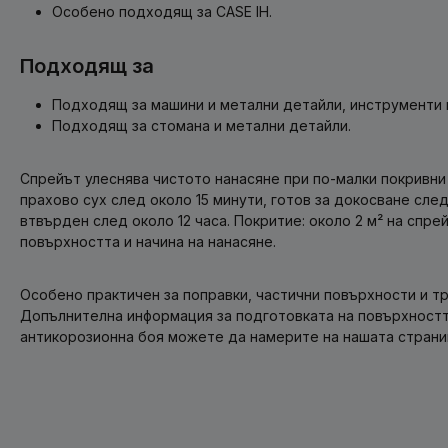
Особено подходящ за CASE IH.
Подходящ за
Подходящ за машини и метални детайли, инструменти 
Подходящ за стомана и метални детайли.
Спрейът улеснява чистото нанасяне при по-малки покривни 
прахово сух след около 15 минути, готов за докосване сле
втвърден след около 12 часа. Покритие: около 2 м² на спрей
повърхността и начина на нанасяне.
Особено практичен за поправки, частични повърхности и т
Допълнителна информация за подготовката на повърхностт
антикорозионна боя можете да намерите на нашата страниц