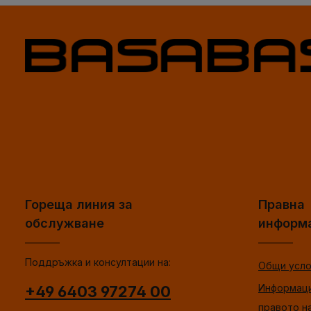
Гореща линия за
Правна
обслужване
информ
Поддръжка и консултации на:
Общи усло
Информаци
+49 6403 97274 00
правото н