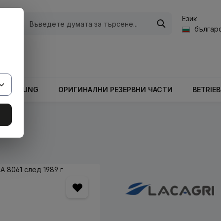
Език
ории
българс
а стойност на количката е 0,00 €.
ARBEITUNG
ОРИГИНАЛНИ РЕЗЕРВНИ ЧАСТИ
BETRIE
кове