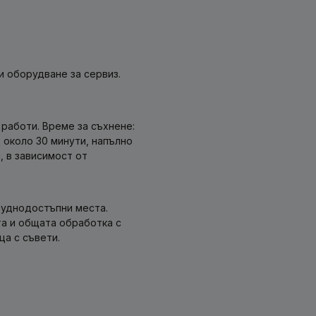
и оборудване за сервиз.
работи. Време за съхнене:
д около 30 минути, напълно
, в зависимост от
руднодостъпни места.
а и общата обработка с
а с съвети.