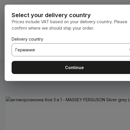
еминете към основното съдържание
Преминете към търсенето
Преминете към основната навигация
Всички катег
Select your delivery country
Prices include VAT based on your delivery country. Please
confirm where we should ship your order.
Имате 0 артикули от списъка с желания
Кошницата съдържа 0 артикула. Общат
Delivery country
НАЧАЛНА СТРАНИЦА
КОНСУМАТИВИ
BODENBE
Continue
Вие сте тук:
Начална страница
Консумативи
Бои и ла
Пропуснете галерия с изображения