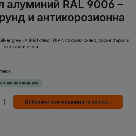
л алуминий RAL 9006 –
 грунд и антикорозионна
lver grey LA 8061 след 1989 г. покрива силно, съхне бързо и
- отвътре и отвън.
тавка
а: Налично веднага
родукта: Въведете желаната сума или
Добавяне към кошницата за пазаруване