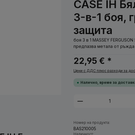
CASE IH Бя
3-в-1 боя,
защита
боя 3 в 1 MASSEY FERGUSON Si
предпазва метала от ръжда 
22,95 € *
Цени с ДДС плюс разходи за дос
Налично, време за доставк
Количество на п
Номер на продукта:
BAS210005
Наличност: