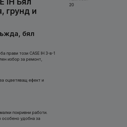
E IH Бял
20
, грунд и
ръжда, бял
а прави този CASE IH 3-в-1
лен избор за ремонт,
ва оцветяващ ефект и
малки покривни работи.
в особено удобна за