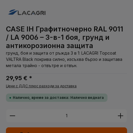
CASE IH Графитночерно RAL 9011
/ LA 9006 – 3-в-1 боя, грунд и
антикорозионна защита
грунд, боя и защита от ръжда 3 в 1: LACAGRI Topcoat
VALTRA Black покрива силно, изсъхва бързо и защитава
метала трайно - отвътре и отвън.
29,95 € *
Цени с ДДС плюс разходи за доставка
Налично, време за доставка: Налично веднага
Количество на продукта: Въведете желаната су