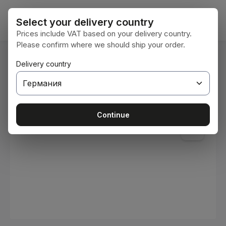
Преминете към основното съдържание
Кошни
Select your delivery country
Prices include VAT based on your delivery country.
Please confirm where we should ship your order.
Вие сте тук:
Delivery country
Начална страница
Консумативи
Бои и лакове
Пропуснете галерия с изображения
Continue