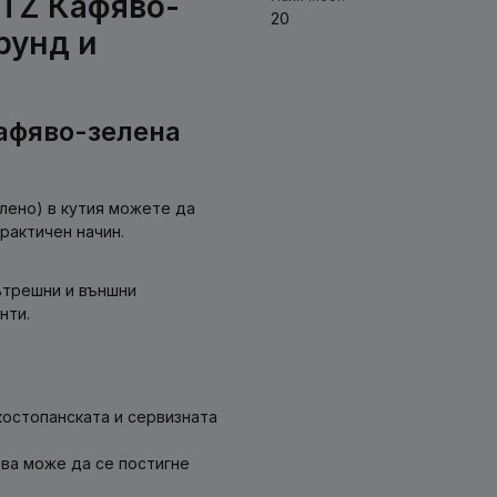
TZ Кафяво-
20
грунд и
кафяво-зелена
елено) в кутия можете да
рактичен начин.
ътрешни и външни
нти.
костопанската и сервизната
ва може да се постигне