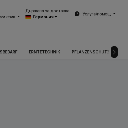
Държава за доставка
Услуга/помощ
ки език
Германия
BSBEDARF
ERNTETECHNIK
PFLANZENSCHUTZTECHNIK