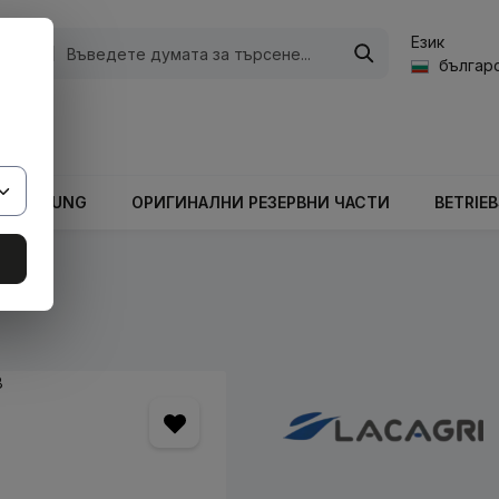
Език
ории
българс
а стойност на количката е 0,00 €.
ARBEITUNG
ОРИГИНАЛНИ РЕЗЕРВНИ ЧАСТИ
BETRIE
кове