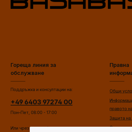
Гореща линия за
Правна
обслужване
информ
Поддръжка и консултации на:
Общи усло
Информаци
+49 6403 97274 00
правото н
Пон–Пет, 08:00 - 17:00
Защита на
Отпечатък
Или чрез нашата
форма за контакт
.