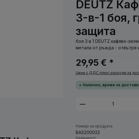
DEUTZ Каф
3-в-1 боя,
защита
боя 3 в 1 DEUTZ кафяво-зеле
метала от ръжда - отвътре 
29,95 € *
Цени с ДДС плюс разходи за дос
Налично, време за доставк
Количество на п
Номер на продукта:
BAS200022
Наличност: