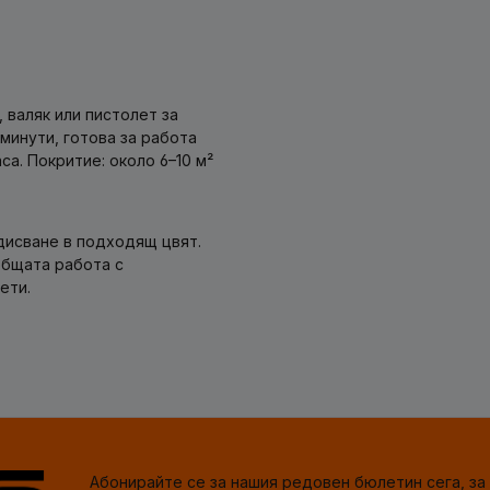
 валяк или пистолет за
минути, готова за работа
а. Покритие: около 6–10 м²
дисване в подходящ цвят.
общата работа с
ети.
Абонирайте се за нашия редовен бюлетин сега, за 