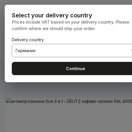
еминете към основното съдържание
Преминете към търсенето
Преминете към основната навигация
Всички катег
Select your delivery country
Prices include VAT based on your delivery country. Please
confirm where we should ship your order.
Имате 0 артикули от списъка с желания
Кошницата съдържа 0 артикула. Общат
Delivery country
НАЧАЛНА СТРАНИЦА
КОНСУМАТИВИ
BODENBE
Continue
Вие сте тук:
Начална страница
Консумативи
Бои и ла
Пропуснете галерия с изображения