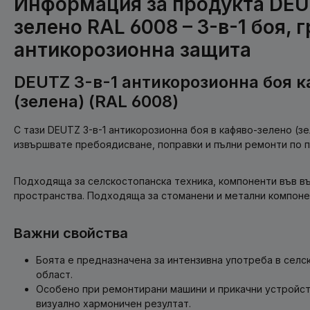
Информация за продукта DEU
зелено RAL 6008 – 3-в-1 боя, 
антикорозионна защита
DEUTZ 3-в-1 антикорозионна боя 
(зелена) (RAL 6008)
С тази DEUTZ 3-в-1 антикорозионна боя в кафяво-зелено (з
извършвате пребоядисване, поправки и пълни ремонти по п
Подходяща за селскостопанска техника, компоненти във в
пространства. Подходяща за стоманени и метални компоне
Важни свойства
Боята е предназначена за интензивна употреба в селс
област.
Особено при ремонтирани машини и прикачни устройст
визуално хармоничен резултат.