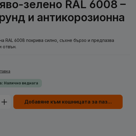
яво-зелено RAL 6008 –
 грунд и антикорозионна
на RAL 6008 покрива силно, съхне бързо и предпазва
и отвън.
тавка
а: Налично веднага
родукта: Въведете желаната сума или
Добавяне към кошницата за пазаруване