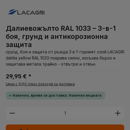
Далиевожълто RAL 1033 – 3-в-1
боя, грунд и антикорозионна
защита
грунд, боя и защита от ръжда 3 в 1: горният слой LACAGRI
dahlia yellow RAL 1033 покрива силно, изсъхва бързо и
защитава метала трайно - отвътре и отвън.
29,95 € *
Цени с ДДС плюс разходи за доставка
Налично, време за доставка: Налично веднага
Количество на продукта: Въведете желаната су