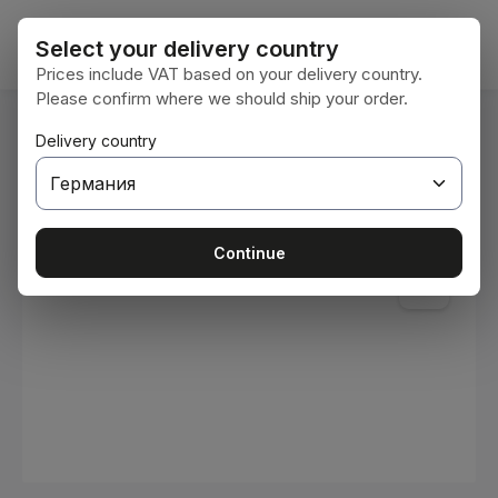
Преминете към основното съдържание
Кошни
Select your delivery country
Prices include VAT based on your delivery country.
Please confirm where we should ship your order.
Вие сте тук:
Delivery country
Начална страница
Консумативи
Бои и лакове
Пропуснете галерия с изображения
Continue