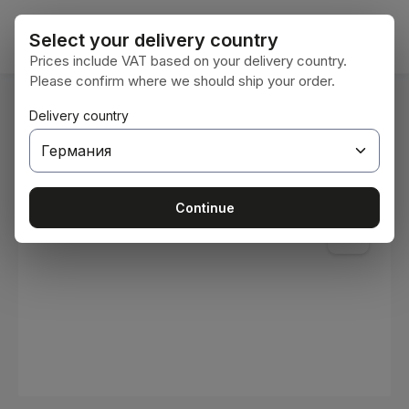
Преминете към основното съдържание
Кошни
Select your delivery country
Prices include VAT based on your delivery country.
Please confirm where we should ship your order.
Вие сте тук:
Delivery country
Начална страница
Консумативи
Бои и лакове
Пропуснете галерия с изображения
Continue