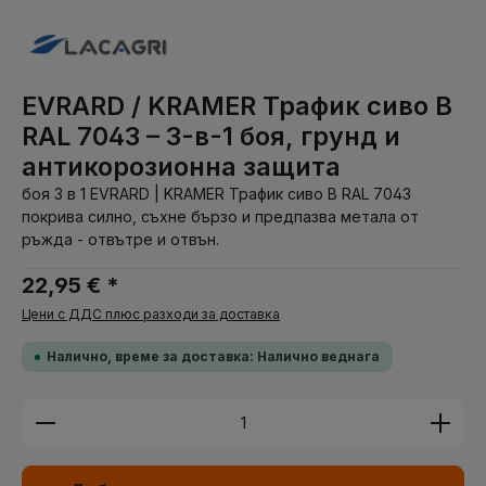
EVRARD / KRAMER Трафик сиво B
RAL 7043 – 3-в-1 боя, грунд и
антикорозионна защита
боя 3 в 1 EVRARD | KRAMER Трафик сиво B RAL 7043
покрива силно, съхне бързо и предпазва метала от
ръжда - отвътре и отвън.
22,95 € *
Цени с ДДС плюс разходи за доставка
Налично, време за доставка: Налично веднага
Количество на продукта: Въведете желаната су