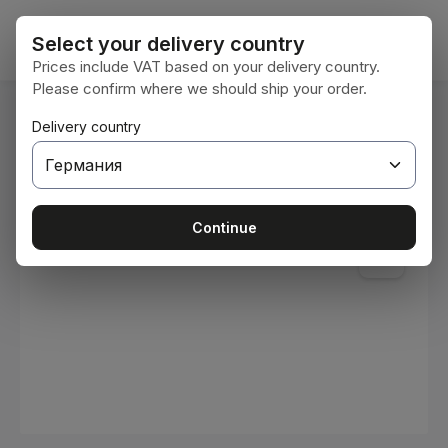
Преминете към основното съдържание
Кошни
Select your delivery country
Prices include VAT based on your delivery country.
Please confirm where we should ship your order.
Вие сте тук:
Delivery country
Начална страница
Консумативи
Бои и лакове
Пропуснете галерия с изображения
Continue