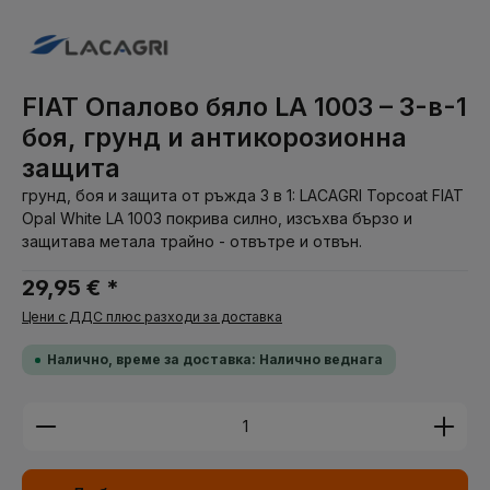
FIAT Опалово бяло LA 1003 – 3-в-1
боя, грунд и антикорозионна
защита
грунд, боя и защита от ръжда 3 в 1: LACAGRI Topcoat FIAT
Opal White LA 1003 покрива силно, изсъхва бързо и
защитава метала трайно - отвътре и отвън.
29,95 € *
Цени с ДДС плюс разходи за доставка
Налично, време за доставка: Налично веднага
Количество на продукта: Въведете желаната су