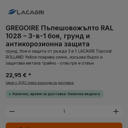
GREGOIRE Пъпешовожълто RAL
1028 – 3-в-1 боя, грунд и
антикорозионна защита
грунд, боя и защита от ръжда 3 в 1: LACAGRI Topcoat
ROLLAND Yellow покрива силно, изсъхва бързо и
защитава метала трайно - отвътре и отвън.
22,95 € *
Цени с ДДС плюс разходи за доставка
Налично, време за доставка: Налично веднага
Количество на продукта: Въведете желаната су