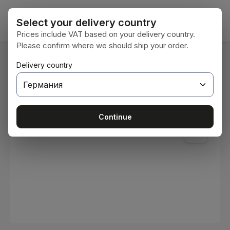
Преминете към основното съдържание
Кошни
Select your delivery country
Prices include VAT based on your delivery country.
Please confirm where we should ship your order.
Вие сте тук:
Delivery country
Начална страница
Консумативи
Бои и лакове
Пропуснете галерия с изображения
Continue