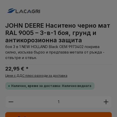
JOHN DEERE Наситено черно мат
RAL 9005 – 3-в-1 боя, грунд и
антикорозионна защита
боя 3 в 1 NEW HOLLAND Black OEM 9973402 покрива
силно, изсъхва бързо и предпазва метала от ръжда -
отвътре и отвън.
22,95 € *
Цени с ДДС плюс разходи за доставка
Налично, време за доставка: Налично веднага
Количество на продукта: Въведете желаната су