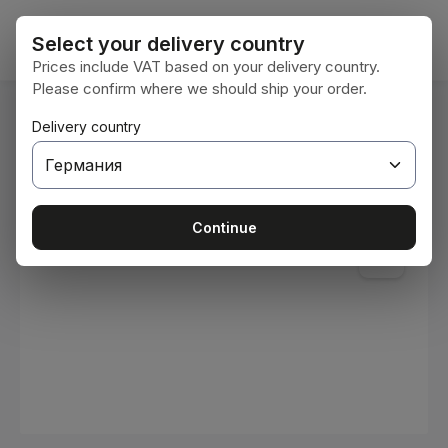
Преминете към основното съдържание
Кошни
Select your delivery country
Prices include VAT based on your delivery country.
Please confirm where we should ship your order.
Вие сте тук:
Delivery country
Начална страница
Консумативи
Бои и лакове
Пропуснете галерия с изображения
Continue