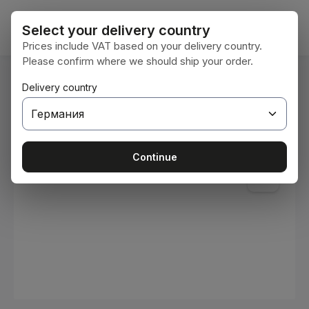
Преминете към основното съдържание
Кошни
Select your delivery country
Prices include VAT based on your delivery country.
Please confirm where we should ship your order.
Вие сте тук:
Delivery country
Начална страница
Консумативи
Бои и лакове
Пропуснете галерия с изображения
Continue