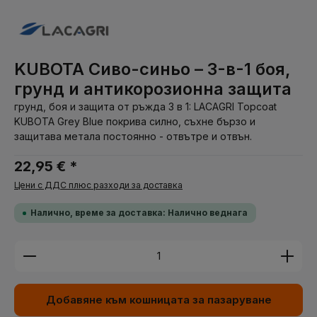
KUBOTA Сиво-синьо – 3-в-1 боя,
грунд и антикорозионна защита
грунд, боя и защита от ръжда 3 в 1: LACAGRI Topcoat
KUBOTA Grey Blue покрива силно, съхне бързо и
защитава метала постоянно - отвътре и отвън.
22,95 € *
Цени с ДДС плюс разходи за доставка
Налично, време за доставка: Налично веднага
Количество на продукта: Въведете желаната су
Добавяне към кошницата за пазаруване