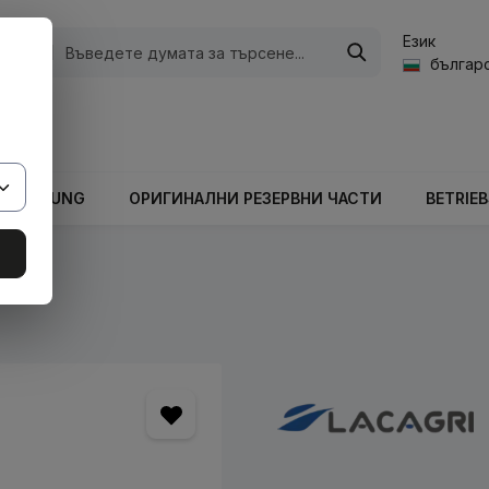
Език
ории
българс
а стойност на количката е 0,00 €.
ARBEITUNG
ОРИГИНАЛНИ РЕЗЕРВНИ ЧАСТИ
BETRIE
кове