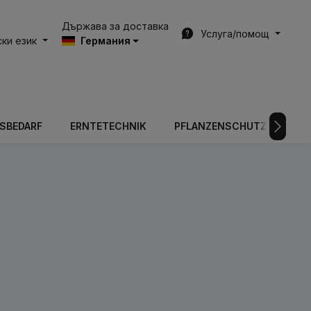
Държава за доставка
Услуга/помощ
ки език
Германия
BSBEDARF
ERNTETECHNIK
PFLANZENSCHUTZTECHNIK