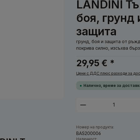
LANDINI Тъ
боя, грунд
защита
грунд, боя и защита от ръжда
покрива силно, изсъхва бърз
29,95 € *
Цени с ДДС плюс разходи за дос
Налично, време за доставк
Количество на п
Номер на продукта:
BAS200006
Наличност: