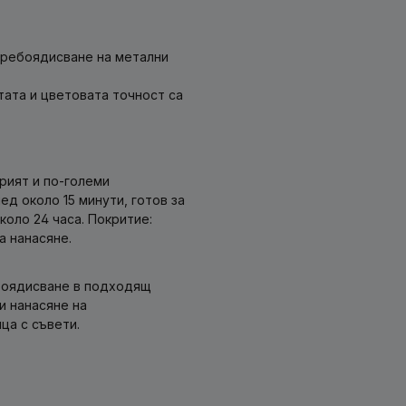
пребоядисване на метални
тата и цветовата точност са
рият и по-големи
ед около 15 минути, готов за
оло 24 часа. Покритие:
а нанасяне.
ебоядисване в подходящ
и нанасяне на
ца с съвети.