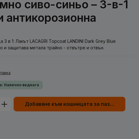
мно сиво-синьо – 3-в-1
 и антикорозионна
 3 в 1: Лакът LACAGRI Topcoat LANDINI Dark Grey Blue
о и защитава метала трайно - отвътре и отвън.
тавка
а: Налично веднага
родукта: Въведете желаната сума или
Добавяне към кошницата за пазаруване