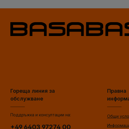
Гореща линия за
Правна
обслужване
информ
Поддръжка и консултации на:
Общи усло
Информаци
+49 6403 97274 00