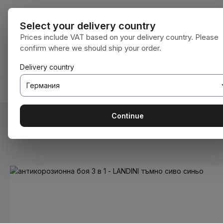
еминете към основното съдържание
Преминете към търсенето
Преминете към основната навигация
Всички катег
Select your delivery country
Prices include VAT based on your delivery country. Please
confirm where we should ship your order.
Имате 0 артикули от списъка с желания
Кошницата съдържа 0 артикула. Общат
Delivery country
НАЧАЛНА СТРАНИЦА
КОНСУМАТИВИ
BODENBE
Continue
Вие сте тук:
Начална страница
Консумативи
Бои и ла
Пропуснете галерия с изображения