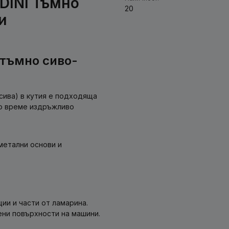
DINI Тъмно
20
и
 тъмно сиво-
(сива) в кутия е подходяща
то време издръжливо
метални основи и
ии и части от ламарина.
ни повърхности на машини.