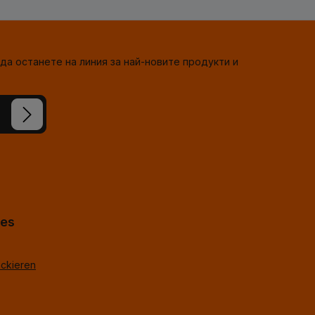
да останете на линия за най-новите продукти и
сте
-горе
*
hes
ackieren