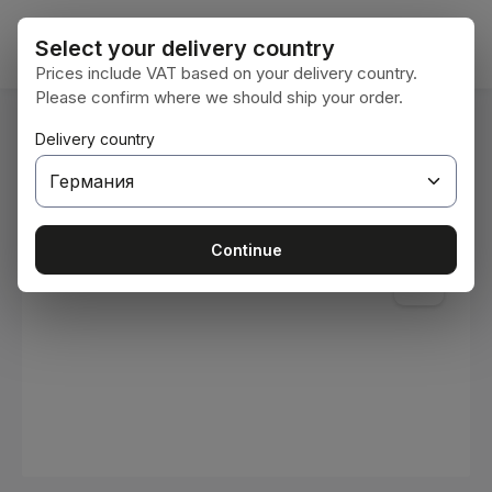
Преминете към основното съдържание
Кошни
Select your delivery country
Prices include VAT based on your delivery country.
Please confirm where we should ship your order.
Вие сте тук:
Delivery country
Начална страница
Консумативи
Бои и лакове
Пропуснете галерия с изображения
Continue