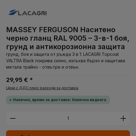
MASSEY FERGUSON Наситено
черно гланц RAL 9005 – 3-в-1 боя,
грунд и антикорозионна защита
грунд, боя и защита от ръжда 3 в 1: LACAGRI Topcoat
VALTRA Black покрива силно, изсъхва бързо и защитава
метала трайно - отвътре и отвън.
29,95 € *
Цени с ДДС плюс разходи за доставка
Налично, време за доставка: Налично веднага
Количество на продукта: Въведете желаната су