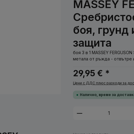
MASSEY F
Сребристос
боя, грунд
защита
боя 3 в 1 MASSEY FERGUSON S
метала от ръжда - отвътре 
29,95 € *
Цени с ДДС плюс разходи за дос
Налично, време за доставк
Количество на п