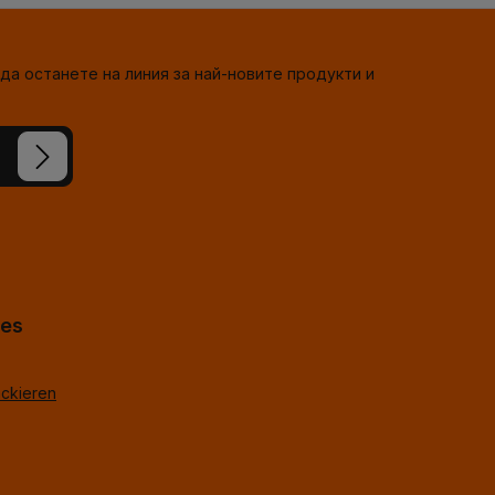
да останете на линия за най-новите продукти и
сте
-горе
*
hes
ackieren