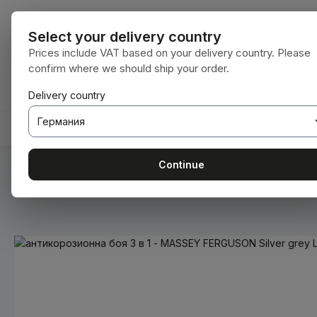
еминете към основното съдържание
Преминете към търсенето
Преминете към основната навигация
Всички катег
Select your delivery country
Prices include VAT based on your delivery country. Please
confirm where we should ship your order.
Имате 0 артикули от списъка с желания
Кошницата съдържа 0 артикула. Общат
Delivery country
НАЧАЛНА СТРАНИЦА
КОНСУМАТИВИ
BODENBE
Continue
Вие сте тук:
Начална страница
Консумативи
Бои и ла
Пропуснете галерия с изображения