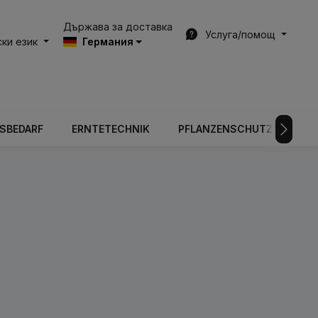
Държава за доставка
Услуга/помощ
ки език
Германия
BSBEDARF
ERNTETECHNIK
PFLANZENSCHUTZTECHNIK