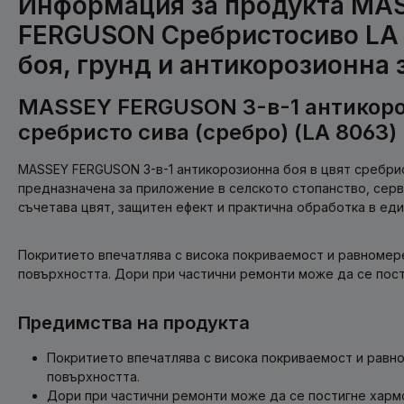
Информация за продукта MA
FERGUSON Сребристосиво LA 8
боя, грунд и антикорозионна
MASSEY FERGUSON 3-в-1 антикоро
сребристо сива (сребро) (LA 8063)
MASSEY FERGUSON 3-в-1 антикорозионна боя в цвят сребрис
предназначена за приложение в селското стопанство, сер
съчетава цвят, защитен ефект и практична обработка в еди
Покритието впечатлява с висока покриваемост и равномер
повърхността. Дори при частични ремонти може да се пост
Предимства на продукта
Покритието впечатлява с висока покриваемост и равн
повърхността.
Дори при частични ремонти може да се постигне харм