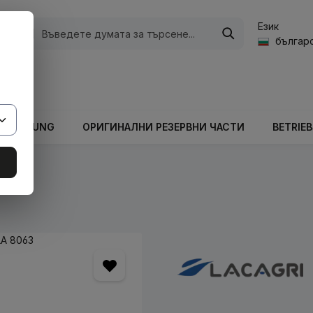
Език
ории
българс
а стойност на количката е 0,00 €.
ARBEITUNG
ОРИГИНАЛНИ РЕЗЕРВНИ ЧАСТИ
BETRIE
кове