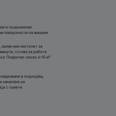
ни и съоръжения.
и повърхности на машини.
 валяк или пистолет за
минути, готова за работа
а. Покритие: около 6–10 м²
ебоядисване в подходящ
и нанасяне на
ца с съвети.