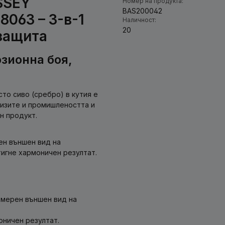
SSEY
Номер на продукта:
BAS200042
063 – 3-в-1
Наличност:
20
 защита
зионна боя,
то сиво (сребро) в кутия е
визите и промишлеността и
н продукт.
ен външен вид на
игне хармоничен резултат.
омерен външен вид на
оничен резултат.