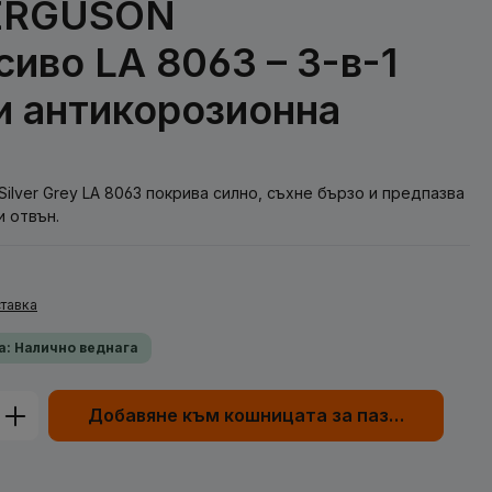
ERGUSON
иво LA 8063 – 3-в-1
 и антикорозионна
ilver Grey LA 8063 покрива силно, съхне бързо и предпазва
и отвън.
тавка
а: Налично веднага
родукта: Въведете желаната сума или
Добавяне към кошницата за пазаруване