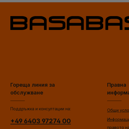
Гореща линия за
Правна
обслужване
информ
Поддръжка и консултации на:
Общи усло
Информаци
+49 6403 97274 00
правото н