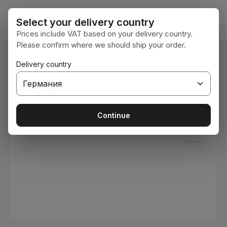
Преминете към основното съдържание
Кошни
Select your delivery country
Prices include VAT based on your delivery country.
Please confirm where we should ship your order.
Вие сте тук:
Delivery country
Начална страница
Консумативи
Бои и лакове
Пропуснете галерия с изображения
Continue