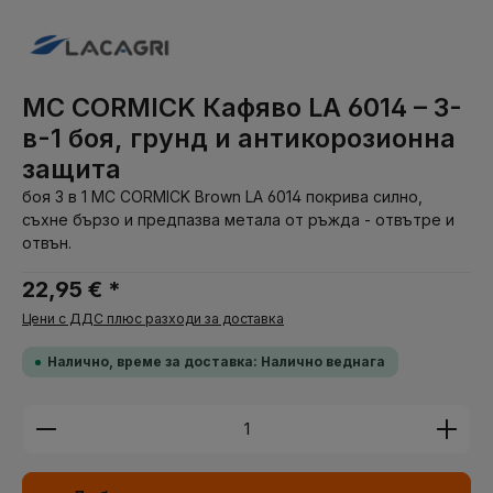
MC CORMICK Кафяво LA 6014 – 3-
в-1 боя, грунд и антикорозионна
защита
боя 3 в 1 MC CORMICK Brown LA 6014 покрива силно,
съхне бързо и предпазва метала от ръжда - отвътре и
отвън.
22,95 € *
Цени с ДДС плюс разходи за доставка
Налично, време за доставка: Налично веднага
Количество на продукта: Въведете желаната су