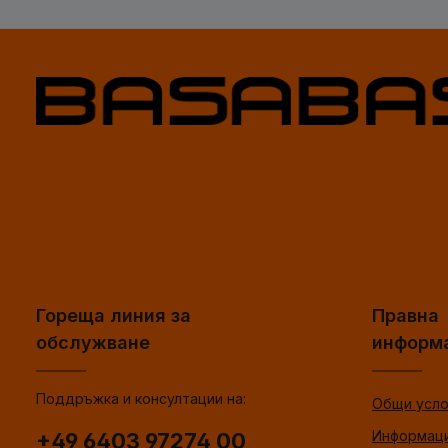
Гореща линия за
Правна
обслужване
информ
Поддръжка и консултации на:
Общи усло
Информаци
+49 6403 97274 00