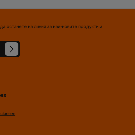
да останете на линия за най-новите продукти и
сте
-горе
*
hes
ackieren