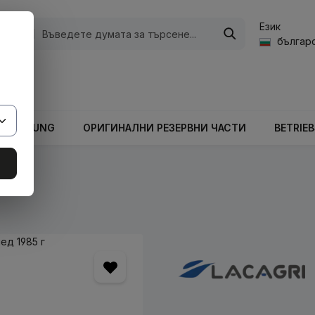
Език
ории
българс
а стойност на количката е 0,00 €.
ARBEITUNG
ОРИГИНАЛНИ РЕЗЕРВНИ ЧАСТИ
BETRIE
кове