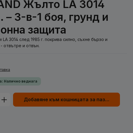
ND Жълто LA 3014
. – 3-в-1 боя, грунд и
онна защита
 LA 3014 след 1985 г. покрива силно, съхне бързо и
- отвътре и отвън.
тавка
а: Налично веднага
родукта: Въведете желаната сума или
Добавяне към кошницата за пазаруване