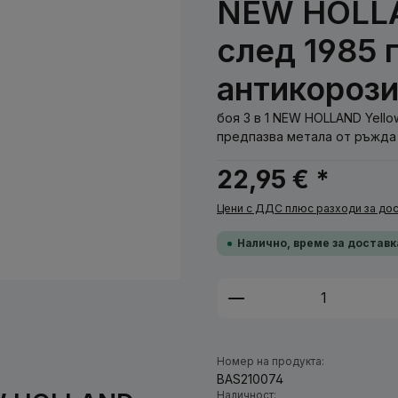
NEW HOLLA
след 1985 г
антикорози
боя 3 в 1 NEW HOLLAND Yellow
предпазва метала от ръжда 
22,95 € *
Цени с ДДС плюс разходи за дос
Налично, време за доставк
Количество на п
Номер на продукта:
BAS210074
Наличност: