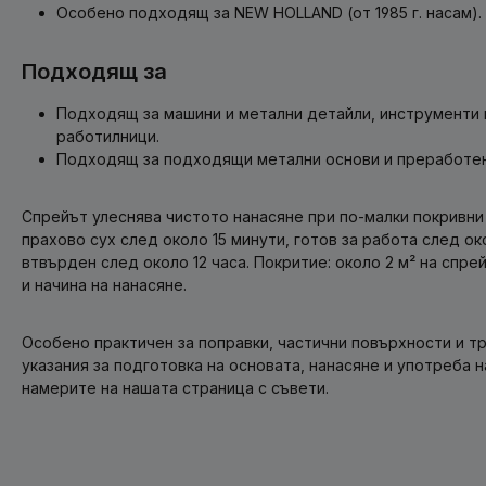
Особено подходящ за NEW HOLLAND (от 1985 г. насам).
Подходящ за
Подходящ за машини и метални детайли, инструменти 
работилници.
Подходящ за подходящи метални основи и преработен
Спрейът улеснява чистото нанасяне при по-малки покривни 
прахово сух след около 15 минути, готов за работа след ок
втвърден след около 12 часа. Покритие: около 2 м² на спре
и начина на нанасяне.
Особено практичен за поправки, частични повърхности и 
указания за подготовка на основата, нанасяне и употреба 
намерите на нашата страница с съвети.