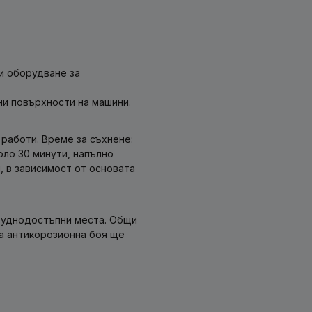
и оборудване за
и повърхности на машини.
работи. Време за съхнене:
оло 30 минути, напълно
й, в зависимост от основата
труднодостъпни места. Общи
на антикорозионна боя ще