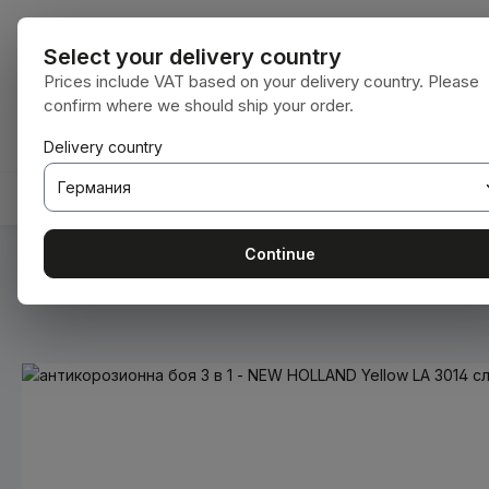
еминете към основното съдържание
Преминете към търсенето
Преминете към основната навигация
Всички катег
Select your delivery country
Prices include VAT based on your delivery country. Please
confirm where we should ship your order.
Имате 0 артикули от списъка с желания
Кошницата съдържа 0 артикула. Общат
Delivery country
НАЧАЛНА СТРАНИЦА
КОНСУМАТИВИ
BODENBE
Continue
Вие сте тук:
Начална страница
Консумативи
Бои и ла
Пропуснете галерия с изображения