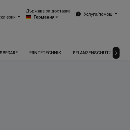
Държава за доставка
Услуга/помощ
ки език
Германия
BSBEDARF
ERNTETECHNIK
PFLANZENSCHUTZTECHNIK