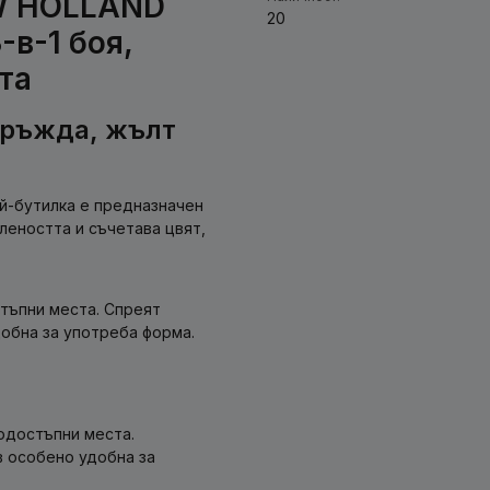
W HOLLAND
20
-в-1 боя,
та
 ръжда, жълт
й-бутилка е предназначен
леността и съчетава цвят,
тъпни места. Спреят
обна за употреба форма.
одостъпни места.
в особено удобна за