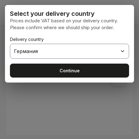
Преминете към основното съдържание
Кошни
Select your delivery country
Prices include VAT based on your delivery country.
Please confirm where we should ship your order.
Вие сте тук:
Delivery country
Начална страница
Консумативи
Бои и лакове
Пропуснете галерия с изображения
Continue