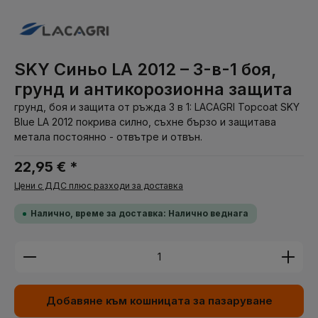
SKY Синьо LA 2012 – 3-в-1 боя,
грунд и антикорозионна защита
грунд, боя и защита от ръжда 3 в 1: LACAGRI Topcoat SKY
Blue LA 2012 покрива силно, съхне бързо и защитава
метала постоянно - отвътре и отвън.
22,95 € *
Цени с ДДС плюс разходи за доставка
Налично, време за доставка: Налично веднага
Количество на продукта: Въведете желаната су
Добавяне към кошницата за пазаруване