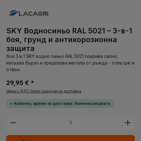
SKY Водносиньо RAL 5021 – 3-в-1
боя, грунд и антикорозионна
защита
боя 3 в 1 SKY водно синьо RAL 5021 покрива силно,
изсъхва бързо и предпазва метала от ръжда - отвътре и
отвън.
29,95 € *
Цени с ДДС плюс разходи за доставка
Налично, време за доставка: Налично веднага
Количество на продукта: Въведете желаната су