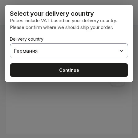
Преминете към основното съдържание
Кошни
Select your delivery country
Prices include VAT based on your delivery country.
Please confirm where we should ship your order.
Вие сте тук:
Delivery country
Начална страница
Консумативи
Бои и лакове
Пропуснете галерия с изображения
Continue