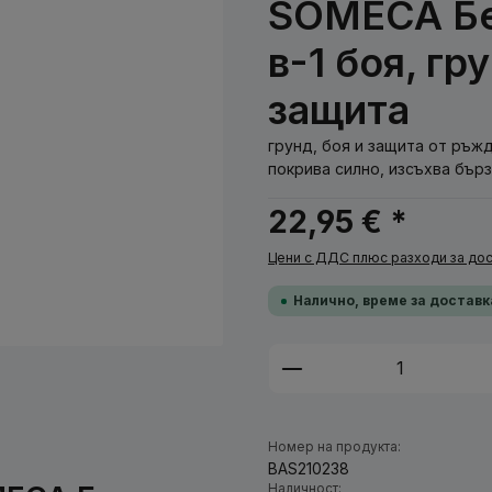
SOMECA Беж
в-1 боя, г
защита
грунд, боя и защита от ръжд
покрива силно, изсъхва бърз
22,95 € *
Цени с ДДС плюс разходи за дос
Налично, време за доставк
Количество на п
Номер на продукта:
BAS210238
Наличност: