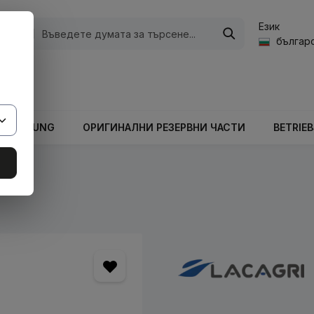
Език
ории
българс
а стойност на количката е 0,00 €.
ARBEITUNG
ОРИГИНАЛНИ РЕЗЕРВНИ ЧАСТИ
BETRIE
кове