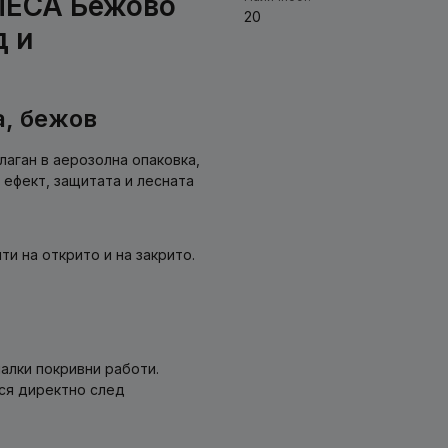
MECA Бежово
20
д и
а, бежов
лаган в аерозолна опаковка,
 ефект, защитата и лесната
и на открито и на закрито.
алки покривни работи.
ся директно след