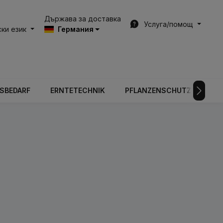
Държава за доставка
Услуга/помощ
ки език
Германия
BSBEDARF
ERNTETECHNIK
PFLANZENSCHUTZTECHNIK