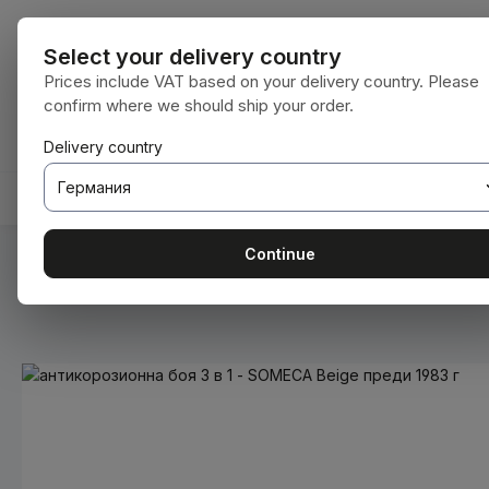
еминете към основното съдържание
Преминете към търсенето
Преминете към основната навигация
Всички катег
Select your delivery country
Prices include VAT based on your delivery country. Please
confirm where we should ship your order.
Имате 0 артикули от списъка с желания
Кошницата съдържа 0 артикула. Общат
Delivery country
НАЧАЛНА СТРАНИЦА
КОНСУМАТИВИ
BODENBE
Continue
Вие сте тук:
Начална страница
Консумативи
Бои и ла
Пропуснете галерия с изображения