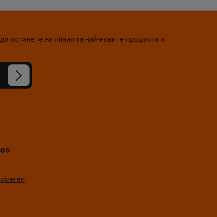
да останете на линия за най-новите продукти и
сте
-горе
*
hes
ackieren