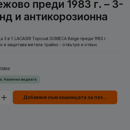
ово преди 1983 г. – 3-
рунд и антикорозионна
а 3 в 1: LACAGRI Topcoat SOMECA Beige преди 1983 г.
о и защитава метала трайно - отвътре и отвън.
тавка
а: Налично веднага
родукта: Въведете желаната сума или
Добавяне към кошницата за пазаруване