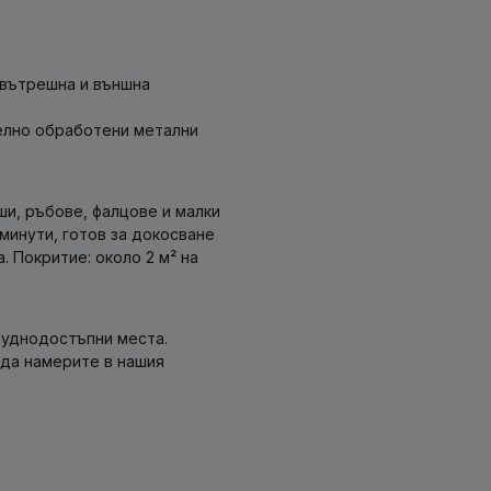
 вътрешна и външна
елно обработени метални
ши, ръбове, фалцове и малки
 минути, готов за докосване
. Покритие: около 2 м² на
руднодостъпни места.
 да намерите в нашия