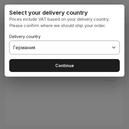
Преминете към основното съдържание
Кошни
Select your delivery country
Prices include VAT based on your delivery country.
Please confirm where we should ship your order.
Вие сте тук:
Delivery country
Начална страница
Консумативи
Бои и лакове
Пропуснете галерия с изображения
Continue