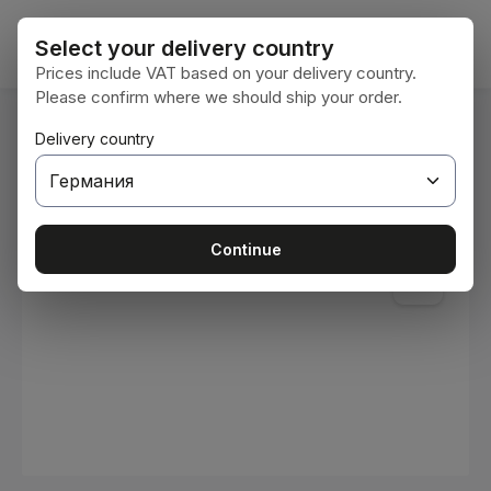
Преминете към основното съдържание
Кошни
Select your delivery country
Prices include VAT based on your delivery country.
Please confirm where we should ship your order.
Вие сте тук:
Delivery country
Начална страница
Консумативи
Бои и лакове
Пропуснете галерия с изображения
Continue