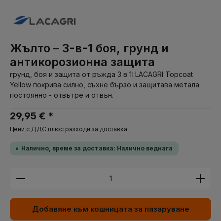
Жълто – 3-в-1 боя, грунд и
антикорозионна защита
грунд, боя и защита от ръжда 3 в 1: LACAGRI Topcoat
Yellow покрива силно, съхне бързо и защитава метала
постоянно - отвътре и отвън.
29,95 € *
Цени с ДДС плюс разходи за доставка
Налично, време за доставка: Налично веднага
Количество на продукта: Въведете желаната су
Добавяне към кошницата за пазаруване