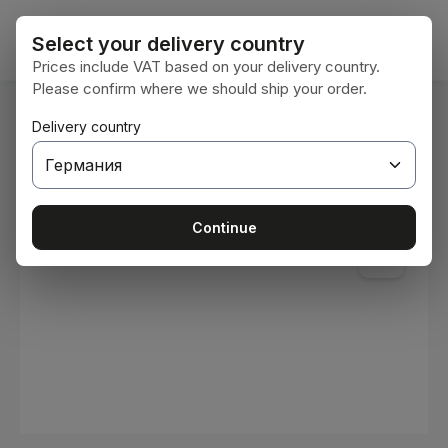
Преминете към основното съдържание
Кошни
Select your delivery country
Prices include VAT based on your delivery country.
Please confirm where we should ship your order.
Вие сте тук:
Delivery country
Начална страница
Консумативи
Бои и лакове
Пропуснете галерия с изображения
Continue