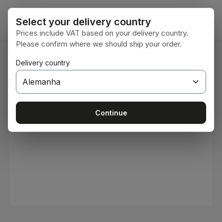
Ir para o conteúdo principal
O car
Select your delivery country
Prices include VAT based on your delivery country.
Please confirm where we should ship your order.
Você está aqui:
Delivery country
Home
Consumíveis
Tintas e vernizes
Ignorar galeria de imagens
Continue