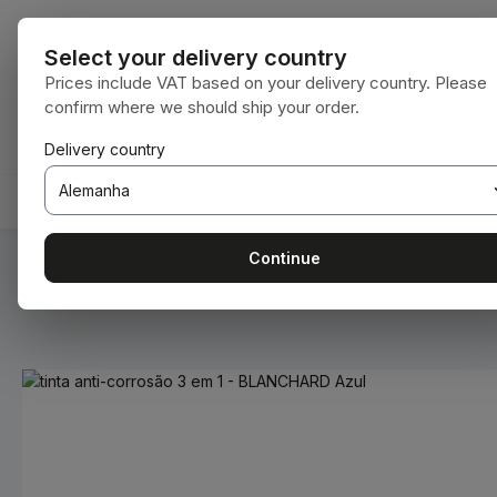
para o conteúdo principal
Saltar para a pesquisa
Saltar para a navegação principal
Todas as cate
Select your delivery country
Prices include VAT based on your delivery country. Please
confirm where we should ship your order.
Tem 0 itens da lista de desejos
O carrinho de compras contém 0 itens. O 
Delivery country
HOME
CONSUMÍVEIS
BODENBEARBEITUNG
Continue
Você está aqui:
Home
Consumíveis
Tintas e vernizes
Ignorar galeria de imagens