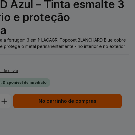
Azul – Tinta esmalte 3
rio e proteção
va
ntra a ferrugem 3 em 1: LACAGRI Topcoat BLANCHARD Blue cobre
e protege o metal permanentemente - no interior e no exterior.
s de envio
: Disponível de imediato
duto: Insira a quantidade desejada ou 
No carrinho de compras