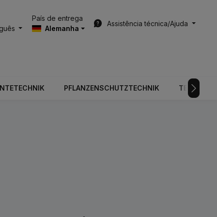
País de entrega
Assistência técnica/Ajuda
uguês
Alemanha
RNTETECHNIK
PFLANZENSCHUTZTECHNIK
TECNOLOGI