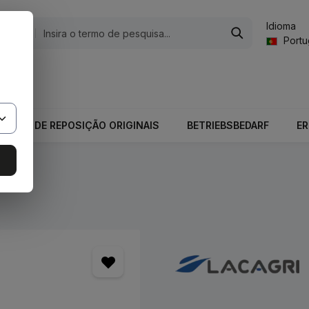
Idioma
gorias
Port
valor total do carrinho é 0,00 €.
PEÇAS DE REPOSIÇÃO ORIGINAIS
BETRIEBSBEDARF
E