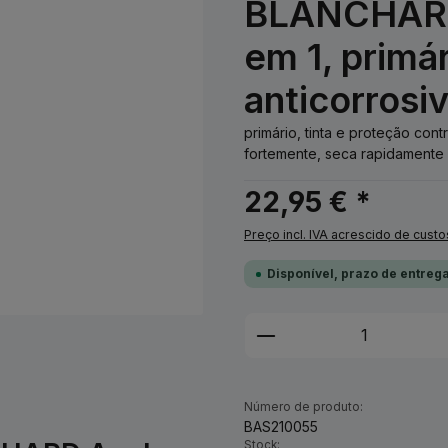
BLANCHARD 
em 1, primá
anticorrosi
primário, tinta e proteção co
fortemente, seca rapidamente 
22,95 € *
Preço incl. IVA acrescido de custo
Disponível, prazo de entrega
Quantidade do Pro
Número de produto:
BAS210055
Stock: