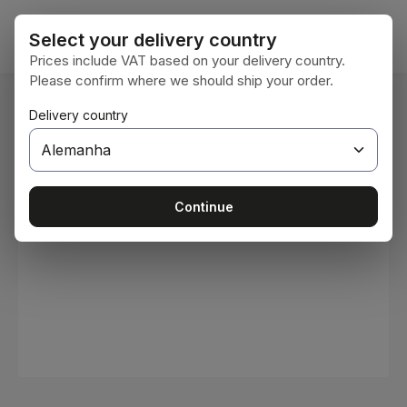
Ir para o conteúdo principal
O car
Select your delivery country
Prices include VAT based on your delivery country.
Please confirm where we should ship your order.
Você está aqui:
Delivery country
Home
Consumíveis
Tintas e vernizes
Ignorar galeria de imagens
Continue