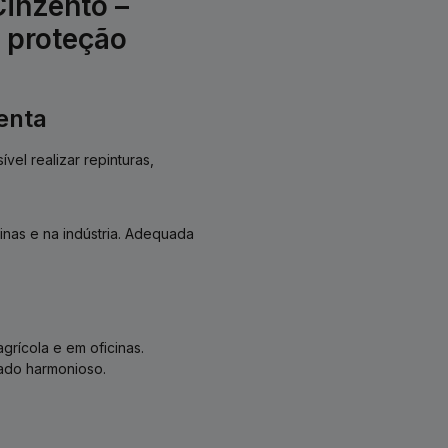
inzento –
e proteção
enta
vel realizar repinturas,
inas e na indústria. Adequada
agrícola e em oficinas.
ado harmonioso.