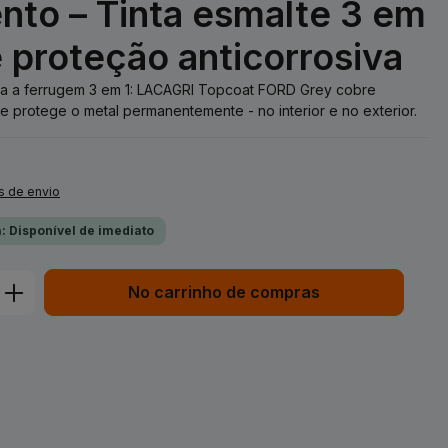
to – Tinta esmalte 3 em
e proteção anticorrosiva
ntra a ferrugem 3 em 1: LACAGRI Topcoat FORD Grey cobre
e protege o metal permanentemente - no interior e no exterior.
s de envio
: Disponível de imediato
duto: Insira a quantidade desejada ou 
No carrinho de compras