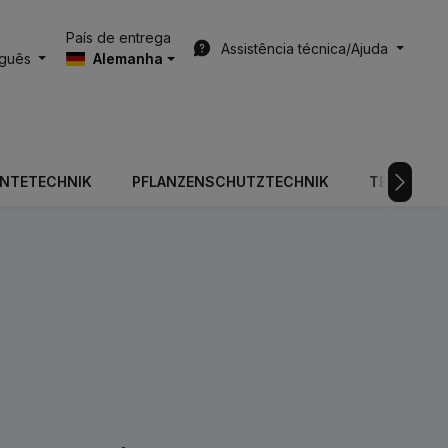
País de entrega
Assistência técnica/Ajuda
uguês
Alemanha
RNTETECHNIK
PFLANZENSCHUTZTECHNIK
TECNOLOGI