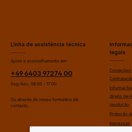
Linha de assistência técnica
Informa
legais
Apoio e aconselhamento em:
Condições 
+49 6403 97274 00
Contrataçã
Seg–Sex, 08:00 - 17:00
Informaçõe
direito de l
Ou através do nosso formulário de
resolução
contacto
.
Proteção d
Impressum