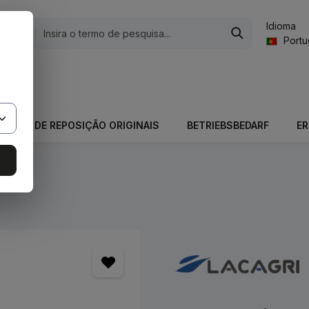
Idioma
gorias
Port
valor total do carrinho é 0,00 €.
PEÇAS DE REPOSIÇÃO ORIGINAIS
BETRIEBSBEDARF
E