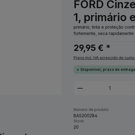
FORD Cinzen
1, primário 
primário, tinta e proteção co
fortemente, seca rapidamente 
29,95 € *
Preço incl. IVA acrescido de custo
Disponível, prazo de entrega
Quantidade do Pro
Número de produto:
BAS200284
Stock:
20