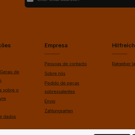
Proteção de dados
Loading...
Fields marked with asterisks (*) are required.
Ao selecionar continuar confirma que leu as nossas
%pRivacyModaltagOpen%dData Protection Informat
Para continuar, insira os caracteres mostrados acima
*
aceitou os nossos %tosModaltagOpen%gtermos e 
gerais.
*
ções
Empresa
Hilfreic
Pessoas de contacto
Ratgeber l
Gerais de
Sobre nós
o
Pedido de peças
s sobre o
sobressalentes
ivre
Envio
Zahlungsarten
e dados