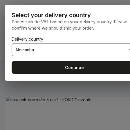
para o conteúdo principal
Saltar para a pesquisa
Saltar para a navegação principal
Todas as cate
Select your delivery country
Prices include VAT based on your delivery country. Please
confirm where we should ship your order.
Tem 0 itens da lista de desejos
O carrinho de compras contém 0 itens. O 
Delivery country
HOME
CONSUMÍVEIS
BODENBEARBEITUNG
Continue
Você está aqui:
Home
Consumíveis
Tintas e vernizes
Ignorar galeria de imagens