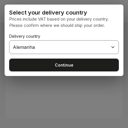
Ir para o conteúdo principal
O car
Select your delivery country
Prices include VAT based on your delivery country.
Please confirm where we should ship your order.
Você está aqui:
Delivery country
Home
Consumíveis
Tintas e vernizes
Ignorar galeria de imagens
Continue