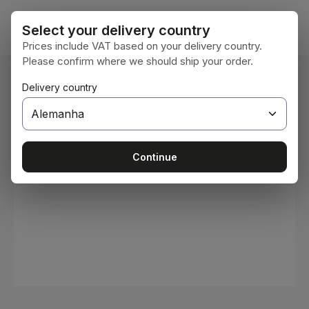
Ir para o conteúdo principal
O car
Select your delivery country
Prices include VAT based on your delivery country.
Please confirm where we should ship your order.
Você está aqui:
Delivery country
Home
Consumíveis
Tintas e vernizes
Ignorar galeria de imagens
Continue