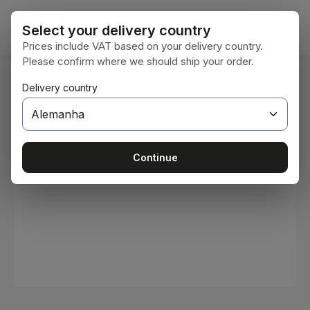
Ir para o conteúdo principal
O car
Select your delivery country
Prices include VAT based on your delivery country.
Please confirm where we should ship your order.
Você está aqui:
Delivery country
Home
Consumíveis
Tintas e vernizes
Ignorar galeria de imagens
Continue